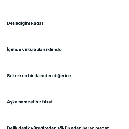
Derlediğim kadar
İçimde vuku bulan iklimde
Sekerken bir iklimden diğerine
Aşka namzet bir fıtrat
Delik deşik yüreğimden sökün eden haraç mezat