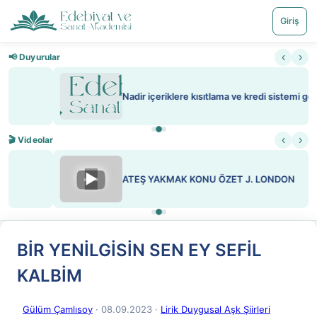
Giriş
‹
›
📢 Duyurular
Nadir içeriklere kısıtlama ve kredi sistemi getirildi
‹
›
🎬 Videolar
▶
ATEŞ YAKMAK KONU ÖZET J. LONDON
BİR YENİLGİSİN SEN EY SEFİL
KALBİM
Gülüm Çamlısoy
· 08.09.2023
·
Lirik Duygusal Aşk Şiirleri