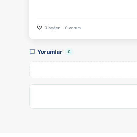
♡
0 beğeni · 0 yorum
Yorumlar
0