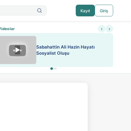
Kayıt
Giriş
‹
›
Videolar
Sabahattin Ali Hazin Hayatı
▶
Nadir içeriklere kısıtlama ve kredi sistemi get
Sosyalist Oluşu