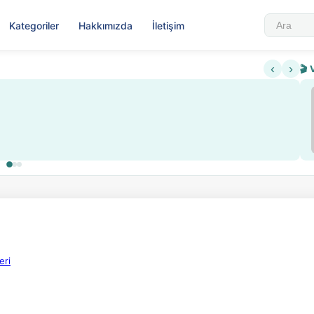
Kategoriler
Hakkımızda
İletişim
‹
›
🎬 
eri