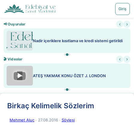
Giriş
‹
›
📢 Duyurular
Nadir içeriklere kısıtlama ve kredi sistemi getirildi
‹
›
🎬 Videolar
▶
ATEŞ YAKMAK KONU ÖZET J. LONDON
Birkaç Kelimelik Sözlerim
Mehmet Aluç
· 27.08.2016
·
Söyleşi