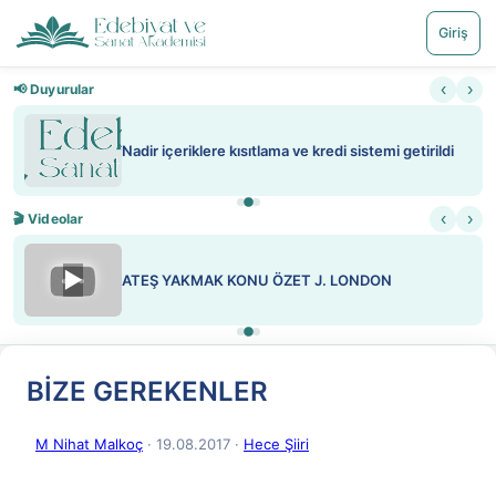
Giriş
‹
›
📢 Duyurular
Nadir içeriklere kısıtlama ve kredi sistemi getirildi
‹
›
🎬 Videolar
▶
ATEŞ YAKMAK KONU ÖZET J. LONDON
BİZE GEREKENLER
M Nihat Malkoç
· 19.08.2017
·
Hece Şiiri