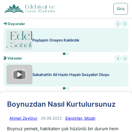
Giriş
‹
›
📢 Duyurular
ını Kaldırdık
Nadir içeriklere kı
‹
›
🎬 Videolar
▶
i Hazin Hayatı Sosyalist Oluşu
ATEŞ YAKMAK K
Boynuzdan Nasıl Kurtulursunuz
Ahmet Zeytinci
· 29.08.2022
·
Eleştiriler, Mizah
Boynuz yemek, hakikaten çok hüzünlü bir durum hem