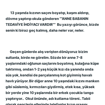
13 yaşında kızının saçını boyatıp, kaşını aldırıp,
dövme yaptırıp okula gönderen “”ANNE BABANIN
TEDAVİYE İHDİYACI VARDIR”” Bu yazıyı görünce, bizde
senin ki biraz geç kalmış, daha neler var, neler.
Geçen günlerde alış verişten dönüyoruz bizim
sultanla, birde ne görelim. Sözde bir anne 7-8
yaşlarındaki oğlunun saçlarını boyatmış, kulağına küpe
taktırmış, ondan 1-2 yaş küçük kızı da yanında onda
süs yok, kendisi de parçalanmış kot giyinmiş havalı
havlı yürüyor. Bir diğer anne 10 yaşındaki kızını manken
gibi süslemiş, kırmızıları giydirmiş, etek kısa, yüksek
bir yerde yine 10 yaşlarında bir erkek çocukla tango
yaptırıyor.. Okul önünde, adı kutlama töreni.. Tabii
olarak gençlerin ellerinde telefonlar kızın orasını