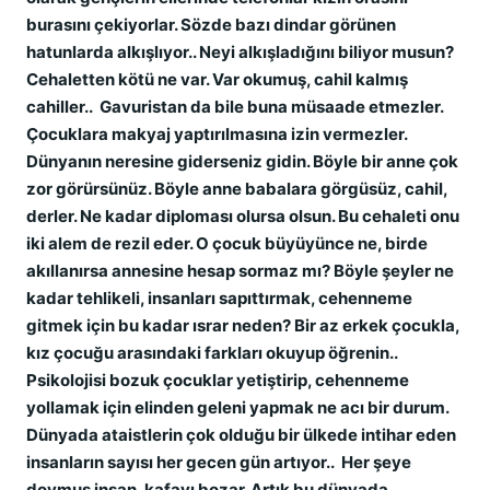
burasını çekiyorlar. Sözde bazı dindar görünen
hatunlarda alkışlıyor.. Neyi alkışladığını biliyor musun?
Cehaletten kötü ne var. Var okumuş, cahil kalmış
cahiller.. Gavuristan da bile buna müsaade etmezler.
Çocuklara makyaj yaptırılmasına izin vermezler.
Dünyanın neresine giderseniz gidin. Böyle bir anne çok
zor görürsünüz. Böyle anne babalara görgüsüz, cahil,
derler. Ne kadar diploması olursa olsun. Bu cehaleti onu
iki alem de rezil eder. O çocuk büyüyünce ne, birde
akıllanırsa annesine hesap sormaz mı? Böyle şeyler ne
kadar tehlikeli, insanları sapıttırmak, cehenneme
gitmek için bu kadar ısrar neden? Bir az erkek çocukla,
kız çocuğu arasındaki farkları okuyup öğrenin..
Psikolojisi bozuk çocuklar yetiştirip, cehenneme
yollamak için elinden geleni yapmak ne acı bir durum.
Dünyada ataistlerin çok olduğu bir ülkede intihar eden
insanların sayısı her gecen gün artıyor.. Her şeye
doymuş insan, kafayı bozar. Artık bu dünyada