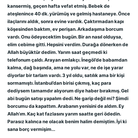
kansermiş, geçen hafta vefat etmiş. Bebek de
ateşlenince 40 dk. yürümüş ve gelmiş hastaneye. Önce
ilaçlarını aldık, sonra evine vardık. Çaktırmadan kapı
köşesinden baktım, ev perişan. Arkadaşıma borcum
vardı. Onu ödeyecektim bugün. Bir an nasıl olduysa,
elim cebime gitti. Hepsini verdim. Durağa dönerken de
Allah büyüktür dedim. Yarım saat geçmedi ki
telefonum çaldı. Arayan emlakçı. İnegöl’de babamdan
kalma, dağ başında, ama ne yolu var, ne de işe yarar
diyorlar bir tarlam vardı. 3 yıl oldu, satılık ama bir kişi
sormamıştı. İstanbul’dan birisi çıkmış, kaç para
dediysem tamamdır alıyorum diye haber bırakmış. Gel
abi bugün satışı yapalım dedi. Ne garip değil mi? Şimdi
borcumu da kapattım. Arabanın yenisini de aldım. Ey
Allah’ım. Kaç kat fazlasını yarım saatte geri ödedin.
Parasız kalınca ne olacak benim halim demiştim. İyi ki
sana borç vermişim...