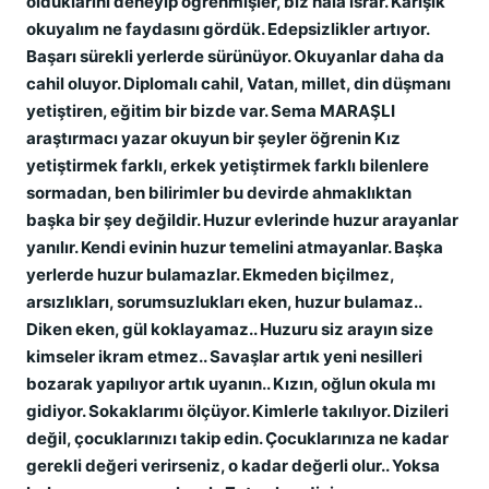
olduklarını deneyip öğrenmişler, biz hala ısrar. Karışık
okuyalım ne faydasını gördük. Edepsizlikler artıyor.
Başarı sürekli yerlerde sürünüyor. Okuyanlar daha da
cahil oluyor. Diplomalı cahil, Vatan, millet, din düşmanı
yetiştiren, eğitim bir bizde var. Sema MARAŞLI
araştırmacı yazar okuyun bir şeyler öğrenin Kız
yetiştirmek farklı, erkek yetiştirmek farklı bilenlere
sormadan, ben bilirimler bu devirde ahmaklıktan
başka bir şey değildir. Huzur evlerinde huzur arayanlar
yanılır. Kendi evinin huzur temelini atmayanlar. Başka
yerlerde huzur bulamazlar. Ekmeden biçilmez,
arsızlıkları, sorumsuzlukları eken, huzur bulamaz..
Diken eken, gül koklayamaz.. Huzuru siz arayın size
kimseler ikram etmez.. Savaşlar artık yeni nesilleri
bozarak yapılıyor artık uyanın.. Kızın, oğlun okula mı
gidiyor. Sokaklarımı ölçüyor. Kimlerle takılıyor. Dizileri
değil, çocuklarınızı takip edin. Çocuklarınıza ne kadar
gerekli değeri verirseniz, o kadar değerli olur.. Yoksa