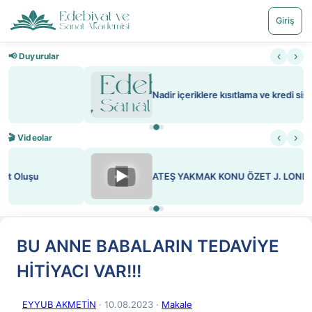
Giriş
‹
›
📢 Duyurular
Nadir içeriklere kısıtlama ve kredi sistemi getirildi
‹
›
🎬 Videolar
▶
ATEŞ YAKMAK KONU ÖZET J. LONDON
BU ANNE BABALARIN TEDAVİYE
HİTİYACI VAR!!!
EYYUB AKMETİN
· 10.08.2023
·
Makale