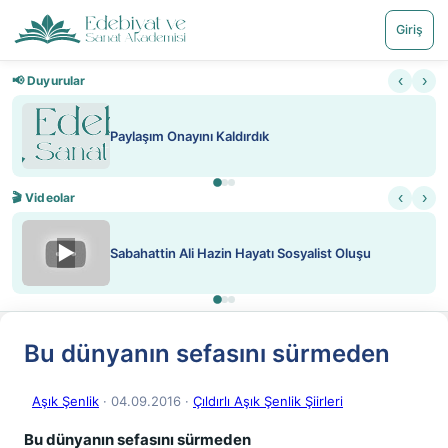
Giriş
‹
›
📢 Duyurular
Paylaşım Onayını Kaldırdık
‹
›
🎬 Videolar
▶
Sabahattin Ali Hazin Hayatı Sosyalist Oluşu
Bu dünyanın sefasını sürmeden
Aşık Şenlik
· 04.09.2016
·
Çıldırlı Aşık Şenlik Şiirleri
Bu dünyanın sefasını sürmeden