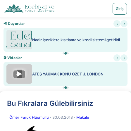
Giriş
‹
›
📢 Duyurular
Nadir içeriklere kısıtlama ve kredi sistemi getirildi
‹
›
🎬 Videolar
▶
ATEŞ YAKMAK KONU ÖZET J. LONDON
Bu Fıkralara Gülebilirsiniz
Ömer Faruk Hüsmüllü
· 30.03.2018
·
Makale