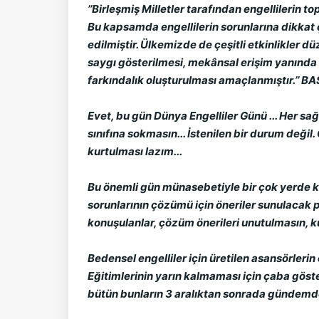
’’Birleşmiş Milletler tarafından engellilerin 
Bu kapsamda engellilerin sorunlarına dikkat çe
edilmiştir. Ülkemizde de çeşitli etkinlikler dü
saygı gösterilmesi, mekânsal erişim yanında t
farkındalık oluşturulması amaçlanmıştır.’’ 
Evet, bu gün Dünya Engelliler Günü ... Her sağ
sınıfına sokmasın... İstenilen bir durum değil
kurtulması lazım...
Bu önemli gün münasebetiyle bir çok yerde k
sorunlarının çözümü için öneriler sunulacak p
konuşulanlar, çözüm önerileri unutulmasın, ku
Bedensel engelliler için üretilen asansörlerin ç
Eğitimlerinin yarın kalmaması için çaba göste
bütün bunların 3 aralıktan sonrada gündemde