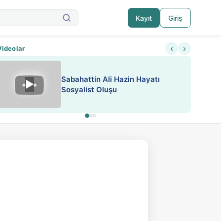
Kayıt
Giriş
‹
›
Videolar
Sabahattin Ali Hazin Hayatı
▶
Nadir içeriklere kısıtlama ve kredi sistemi get
Sosyalist Oluşu