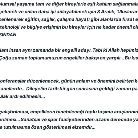
toplumsal yaşama tam ve diğer bireylerle eşit katılım sağlanmalar
kmek ve onları daha iyi anlayabilmek için 3 Aralık, ’Uluslararas
zenlenerek eğitim, sağlık, çalışma hayatı gibi alanlarda fırsat eş
eknoloji ve bilgiye erişimin bu bireyler için ne kadar önemli o
BASINDAN
lam insan aynı zamanda bir engelli adayı. Tabi ki Allah hepimize
. Çoğu zaman toplumumuzun engelliler bakışı ön yargılı... Bu kı
onferanslar düzenlenecek, günün anlam ve önemini belirten ko
anellerde... Dileyelim tarih bir gün sonrasına geldiği zaman p
lak ardı edilmesin...
alıştırılması, engellilerin binebileceği toplu taşıma araçlarının 
rilmesi... Sanatsal ve spor faaliyetlerinden azami derecede yara
 tutulmasına özen gösterilmesi elzemdir...