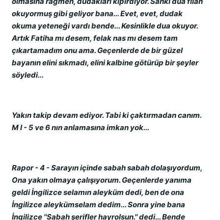
olmasına rağmen, dudakları kıpırdıyor. Sanki dua filan
okuyormuş gibi geliyor bana... Evet, evet, dudak
okuma yeteneği vardı bende... Kesinlikle dua okuyor.
Artık Fatiha mı desem, felak nas mı desem tam
çıkartamadım onu ama. Geçenlerde de bir güzel
bayanın elini sıkmadı, elini kalbine götürüp bir şeyler
söyledi...
Yakın takip devam ediyor. Tabi ki çaktırmadan canım.
M I - 5 ve 6 nın anlamasına imkan yok...
Rapor - 4 - Sarayın içinde sabah sabah dolaşıyordum,
Ona yakın olmaya çalışıyorum. Geçenlerde yanıma
geldi İngilizce selamın aleyküm dedi, ben de ona
İngilizce aleykümselam dedim... Sonra yine bana
İngilizce ''Sabah şerifler hayrolsun.'' dedi... Bende