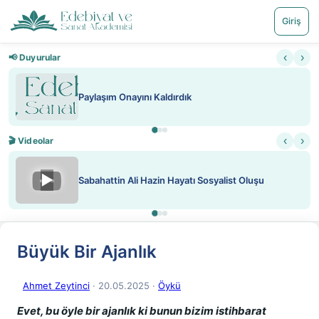
Giriş
‹
›
📢 Duyurular
Nadir içeriklere kısıtlama ve kredi sistemi getirildi
‹
›
🎬 Videolar
▶
ATEŞ YAKMAK KONU ÖZET J. LONDON
Büyük Bir Ajanlık
Ahmet Zeytinci
· 20.05.2025
·
Öykü
Evet, bu öyle bir ajanlık ki bunun bizim istihbarat