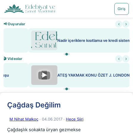
Giriş
‹
›
📢 Duyurular
Nadir içeriklere kısıtlama ve kredi sistemi getirildi
‹
›
🎬 Videolar
▶
ATEŞ YAKMAK KONU ÖZET J. LONDON
Çağdaş Değilim
M Nihat Malkoç
· 04.06.2017
·
Hece Şiiri
Çağdaşlık sokakta üryan gezmekse