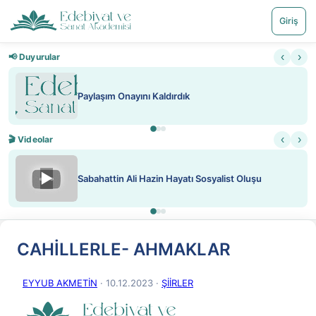
Giriş
‹
›
📢 Duyurular
Paylaşım Onayını Kaldırdık
‹
›
🎬 Videolar
▶
Sabahattin Ali Hazin Hayatı Sosyalist Oluşu
CAHİLLERLE- AHMAKLAR
EYYUB AKMETİN
· 10.12.2023
·
ŞİİRLER