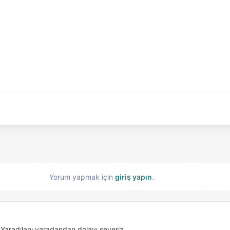
Yorum yapmak için
giriş yapın
.
Yaradılanı yaradandan dolayı severiz.