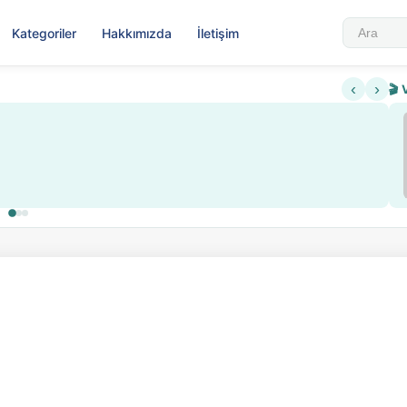
Kategoriler
Hakkımızda
İletişim
‹
›
🎬 
Sabahattin Ali Hazin Hayatı
▶
 sistemi getirildi
Sosyalist Oluşu