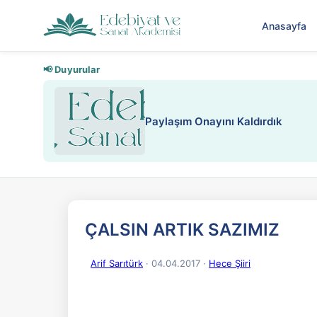
Anasayfa
📢 Duyurular
Nadir içeriklere kısıtlama ve kredi
ÇALSIN ARTIK SAZIMIZ
Arif Sarıtürk
· 04.04.2017
·
Hece Şiiri