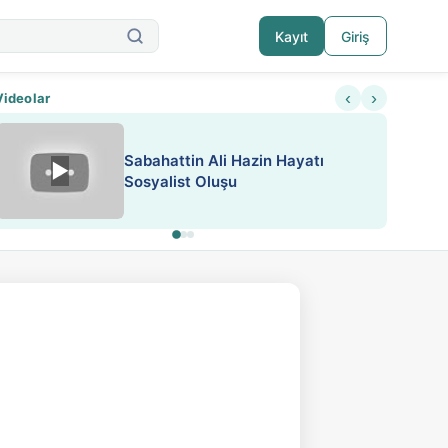
Kayıt
Giriş
‹
›
Videolar
ATEŞ YAKMAK KONU ÖZET J.
▶
ESA 'da Sen de Paylaş
LONDON