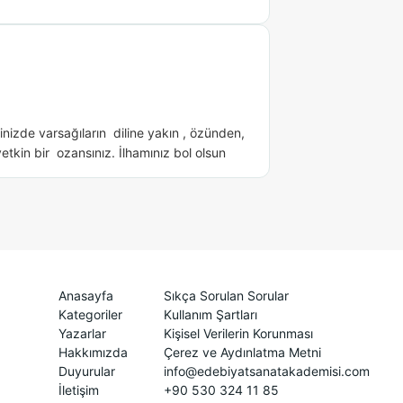
rinizde varsağıların  diline yakın , özünden, 
etkin bir  ozansınız. İlhamınız bol olsun
Anasayfa
Sıkça Sorulan Sorular
Kategoriler
Kullanım Şartları
Yazarlar
Kişisel Verilerin Korunması
Hakkımızda
Çerez ve Aydınlatma Metni
Duyurular
info@edebiyatsanatakademisi.com
İletişim
+90 530 324 11 85