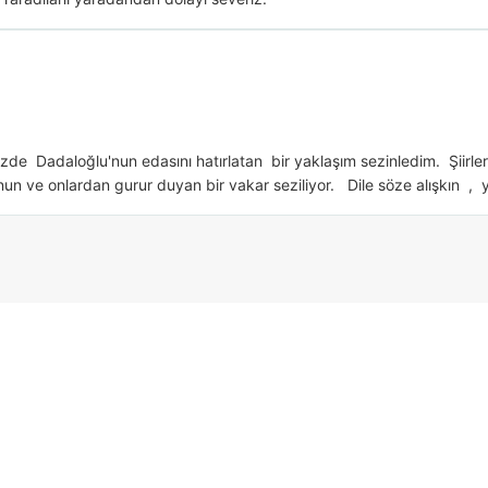
rinizde  Dadaloğlu'nun edasını hatırlatan  bir yaklaşım sezinledim.  Şiirle
 ve onlardan gurur duyan bir vakar seziliyor.   Dile söze alışkın  ,  y