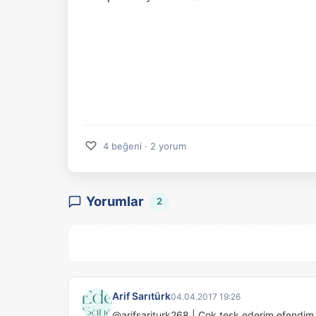
♡
4 beğeni · 2 yorum
Yorumlar
2
Arif Sarıtürk
04.04.2017 19:26
@arifsariturk268 | Çok teşk ederim efendim,