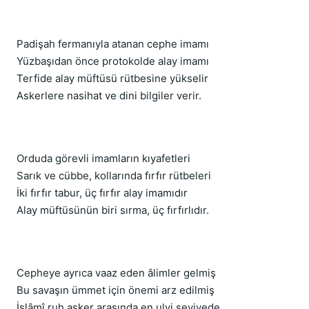
Padişah fermanıyla atanan cephe imamı
Yüzbaşıdan önce protokolde alay imamı
Terfide alay müftüsü rütbesine yükselir
Askerlere nasihat ve dini bilgiler verir.
Orduda görevli imamların kıyafetleri
Sarık ve cübbe, kollarında fırfır rütbeleri
İki fırfır tabur, üç fırfır alay imamıdır
Alay müftüsünün biri sırma, üç fırfırlıdır.
Cepheye ayrıca vaaz eden âlimler gelmiş
Bu savaşın ümmet için önemi arz edilmiş
İslâmî ruh asker arasında en ulvi seviyede