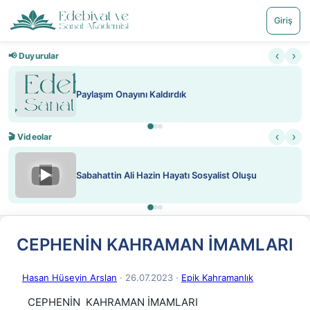
Giriş
‹
›
📢 Duyurular
Paylaşım Onayını Kaldırdık
‹
›
🎬 Videolar
▶
Sabahattin Ali Hazin Hayatı Sosyalist Oluşu
CEPHENİN KAHRAMAN İMAMLARI
Hasan Hüseyin Arslan
· 26.07.2023
·
Epik Kahramanlık
CEPHENİN KAHRAMAN İMAMLARI