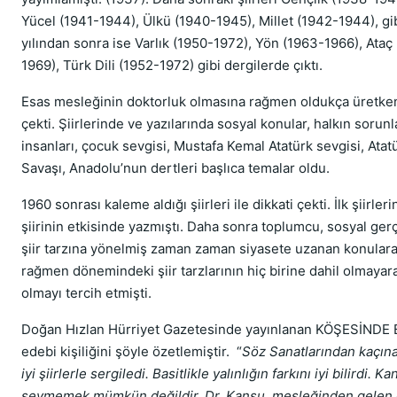
Yücel (1941-1944), Ülkü (1940-1945), Millet (1942-1944), gi
yılından sonra ise Varlık (1950-1972), Yön (1963-1966), Ataç
1969), Türk Dili (1952-1972) gibi dergilerde çıktı.
Esas mesleğinin doktorluk olmasına rağmen oldukça üretken b
çekti. Şiirlerinde ve yazılarında sosyal konular, halkın soru
insanları, çocuk sevgisi, Mustafa Kemal Atatürk sevgisi, Atat
Savaşı, Anadolu’nun dertleri başlıca temalar oldu.
1960 sonrası kaleme aldığı şiirleri ile dikkati çekti. İlk şiirle
şiirinin etkisinde yazmıştı. Daha sonra toplumcu, sosyal ge
şiir tarzına yönelmiş zaman zaman siyasete uzanan konulara
rağmen dönemindeki şiir tarzlarının hiç birine dahil olmayara
olmayı tercih etmişti.
Doğan Hızlan Hürriyet Gazetesinde yayınlanan KÖŞESİNDE Bİ
edebi kişiliğini şöyle özetlemiştir. “
Söz Sanatlarından kaçın
iyi şiirlerle sergiledi. Basitlikle yalınlığın farkını iyi bilirdi.
sevmemek mümkün değildir. Dr. Kansu, mesleğinden gelen gö