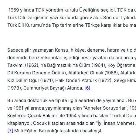
1969 yılında TDK yönetim kurulu Üyeliğine seçildi. TDK da 
Türk Dili Dergisinin yazı kurlunda görev aldı. Son dört yılın
Türk Dil Kurumu’nda Tıp terimlerine Türkçe karşılıklar bulmay
Sadece şiir yazmayan Kansu, hikâye, deneme, hatıra ve tıp d
dönemde benzer konuları işlediği nesir yazıları da ard arda 
Takvimi (1962), Ya Bağımsızlık Ya Ölüm (1964), Köy Öğretm
Dil Kurumu Deneme Ödülü), Atatürkçü Olmak (1966), Atatürk 
Kız Dalım Oğul (1971), Halk Önderi Atatürk (1972), Sevgi El
(1973), Cumhuriyet Bayrağı Altında.
[6]
Bu arada doktorluk ve tıp ile ilgili eserleri de yayımlandı. Bu 
ve 1961 yıllarında yayımlanmış olan “Anneler Soruyorlar”, 1
Köylerde Çocuk Bakımı” ile 1954 yılında basılan “Turhal Dol
kitaplarıydı. Çocuk kitapları arasında olan “İyi İnsan Mehmet A
[7]
Milli Eğitim Bakanlığı tarafından basılmıştı.