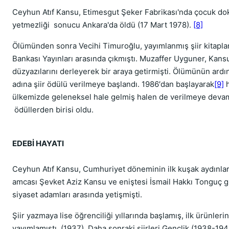
Ceyhun Atıf Kansu, Etimesgut Şeker Fabrikası'nda çocuk do
yetmezliği sonucu Ankara'da öldü (17 Mart 1978).
[8]
Ölümünden sonra Vecihi Timuroğlu, yayımlanmış şiir kitapları
Bankası Yayınları arasında çıkmıştı. Muzaffer Uyguner, Kans
düzyazılarını derleyerek bir araya getirmişti. Ölümünün ardı
adına şiir ödülü verilmeye başlandı. 1986′dan başlayarak
[9]
h
ülkemizde geleneksel hale gelmiş halen de verilmeye devam
ödüllerden birisi oldu.
EDEBİ HAYATI
Ceyhun Atıf Kansu, Cumhuriyet döneminin ilk kuşak aydınları
amcası Şevket Aziz Kansu ve eniştesi İsmail Hakkı Tonguç gib
siyaset adamları arasında yetişmişti.
Şiir yazmaya lise öğrenciliği yıllarında başlamış, ilk ürünlerin
yayımlamıştı. (1937). Daha sonraki şiirleri Gençlik (1938-194