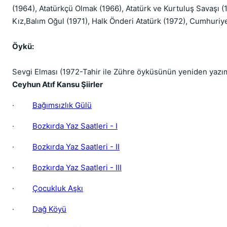
(1964), Atatürkçü Olmak (1966), Atatürk ve Kurtuluş Savaşı
Kız,Balım Oğul (1971), Halk Önderi Atatürk (1972), Cumhuriye
Öykü:
Sevgi Elması (1972-Tahir ile Zühre öyküsünün yeniden yazı
Ceyhun Atıf Kansu Şiirler
·
Bağımsızlık Gülü
·
Bozkırda Yaz Saatleri - I
·
Bozkırda Yaz Saatleri - II
·
Bozkırda Yaz Saatleri - III
·
Çocukluk Aşkı
·
Dağ Köyü