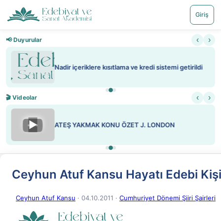
Giriş
‹
›
📢 Duyurular
Nadir içeriklere kısıtlama ve kredi sistemi getirildi
‹
›
🎬 Videolar
▶
ATEŞ YAKMAK KONU ÖZET J. LONDON
Ceyhun Atuf Kansu Hayatı Edebi Kişil
Ceyhun Atuf Kansu
· 04.10.2011
·
Cumhuriyet Dönemi Şiiri Şairleri