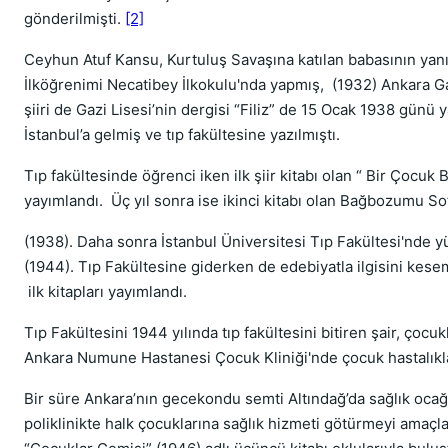
gönderilmişti.
[2]
Ceyhun Atuf Kansu, Kurtuluş Savaşına katılan babasının yan
İlköğrenimi Necatibey İlkokulu'nda yapmış, (1932) Ankara Gazi
şiiri de Gazi Lisesi’nin dergisi “Filiz” de 15 Ocak 1938 günü 
İstanbul’a gelmiş ve tıp fakültesine yazılmıştı.
Tıp fakültesinde öğrenci iken ilk şiir kitabı olan “ Bir Çocuk
yayımlandı. Üç yıl sonra ise ikinci kitabı olan Bağbozumu Sof
(1938). Daha sonra İstanbul Üniversitesi Tıp Fakültesi'nde 
(1944). Tıp Fakültesine giderken de edebiyatla ilgisini ke
ilk kitapları yayımlandı.
Tıp Fakültesini 1944 yılında tıp fakültesini bitiren şair, çocukl
Ankara Numune Hastanesi Çocuk Kliniği'nde çocuk hastalıkla
Bir süre Ankara’nın gecekondu semti Altındağ’da sağlık ocağın
poliklinikte halk çocuklarına sağlık hizmeti götürmeyi amaçl