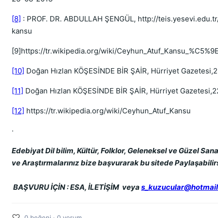
[8]
: PROF. DR. ABDULLAH ŞENGÜL, http://teis.yesevi.edu.t
kansu
[9]https://tr.wikipedia.org/wiki/Ceyhun_Atuf_Kansu_%
[10]
Doğan Hızlan KÖŞESİNDE BİR ŞAİR, Hürriyet Gazetesi,2
[11]
Doğan Hızlan KÖŞESİNDE BİR ŞAİR, Hürriyet Gazetesi,2
[12]
https://tr.wikipedia.org/wiki/Ceyhun_Atuf_Kansu
·
Edebiyat Dil bilim, Kültür, Folklor, Geleneksel ve Güzel Sanatl
ve Araştırmalarınız bize başvurarak bu sitede Paylaşabilirs
BAŞVURU İÇİN : ESA, İLETİŞİM veya
s_kuzucular@hotmai
♡
0 beğeni · 0 yorum