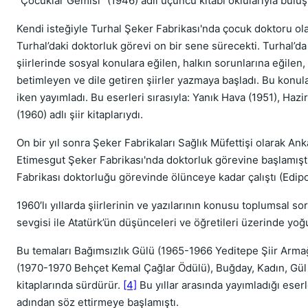
“Çocuklar Gemisi” (1946) adlı üçüncü kitabı oklularıyla buluş
Kendi isteğiyle Turhal Şeker Fabrikası'nda çocuk doktoru ol
Turhal’daki doktorluk görevi on bir sene sürecekti. Turhal’
şiirlerinde sosyal konulara eğilen, halkın sorunlarına eğilen,
betimleyen ve dile getiren şiirler yazmaya başladı. Bu konular
iken yayımladı. Bu eserleri sırasıyla: Yanık Hava (1951), Ha
(1960) adlı şiir kitaplarıydı.
On bir yıl sonra Şeker Fabrikaları Sağlık Müfettişi olarak An
Etimesgut Şeker Fabrikası'nda doktorluk görevine başlamışt
Fabrikası doktorluğu görevinde ölünceye kadar çalıştı (Edipo
1960′lı yıllarda şiirlerinin ve yazılarının konusu toplumsal s
sevgisi ile Atatürk’ün düşünceleri ve öğretileri üzerinde yo
Bu temaları Bağımsızlık Gülü (1965-1966 Yeditepe Şiir Arm
(1970-1970 Behçet Kemal Çağlar Ödülü), Buğday, Kadın, Gül 
kitaplarında sürdürür.
[4]
Bu yıllar arasında yayımladığı eser
adından söz ettirmeye başlamıştı.