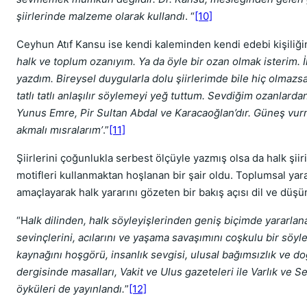
şiirlerinde malzeme olarak kullandı
. “
[10]
Ceyhun Atıf Kansu ise kendi kaleminden kendi edebi kişiliğini
halk ve toplum ozanıyım. Ya da öyle bir ozan olmak isterim. İlk
yazdım. Bireysel duygularla dolu şiirlerimde bile hiç olmazsa
tatlı tatlı anlaşılır söylemeyi yeğ tuttum. Sevdiğim ozanlarda
Yunus Emre, Pir Sultan Abdal ve Karacaoğlan’dır. Güneş vurmuş
akmalı mısralarım’
.”
[11]
Şiirlerini çoğunlukla serbest ölçüyle yazmış olsa da halk şii
motifleri kullanmaktan hoşlanan bir şair oldu. Toplumsal yara
amaçlayarak halk yararını gözeten bir bakış açısı dil ve düşün
“H
alk dilinden, halk söyleyişlerinden geniş biçimde yararlana
sevinçlerini, acılarını ve yaşama savaşımını coşkulu bir söyleyi
kaynağını hoşgörü, insanlık sevgisi, ulusal bağımsızlık ve d
dergisinde masalları, Vakit ve Ulus gazeteleri ile Varlık ve S
öyküleri de yayınlandı.
”
[12]