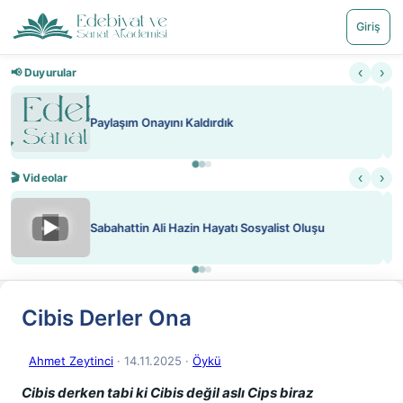
Giriş
‹
›
📢 Duyurular
Nadir içeriklere kısıtlama ve kredi sistemi getirildi
‹
›
🎬 Videolar
▶
ATEŞ YAKMAK KONU ÖZET J. LONDON
Cibis Derler Ona
Ahmet Zeytinci
· 14.11.2025
·
Öykü
Cibis derken tabi ki Cibis değil aslı Cips biraz