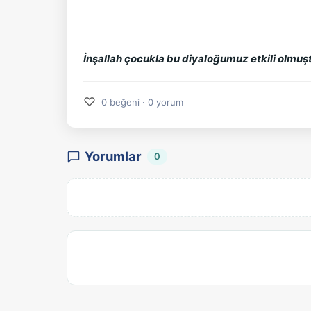
İnşallah çocukla bu diyaloğumuz etkili olmuştu
♡
0 beğeni · 0 yorum
Yorumlar
0