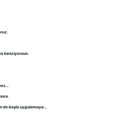
oruz.
uğa benziyorsun.
ez...
onra.
 de başla uygulamaya...