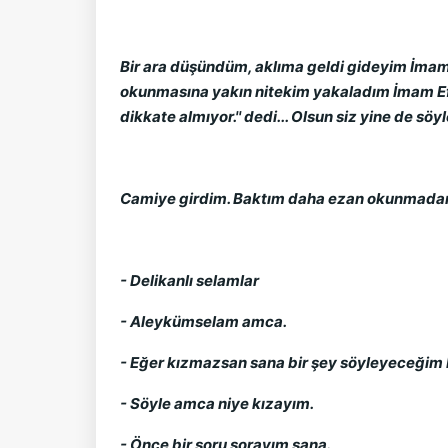
Bir ara düşündüm, aklıma geldi gideyim İmam 
okunmasına yakın nitekim yakaladım İmam Efen
dikkate almıyor.'' dedi... Olsun siz yine de 
Camiye girdim. Baktım daha ezan okunmadan de
- Delikanlı selamlar
- Aleykümselam amca.
- Eğer kızmazsan sana bir şey söyleyeceğim b
- Söyle amca niye kızayım.
- Önce bir soru sorayım sana.