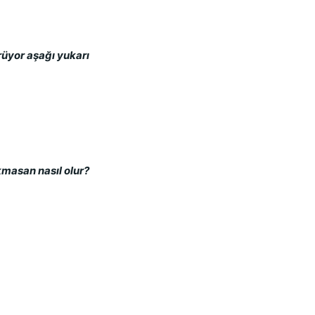
rüyor aşağı yukarı
kmasan nasıl olur?