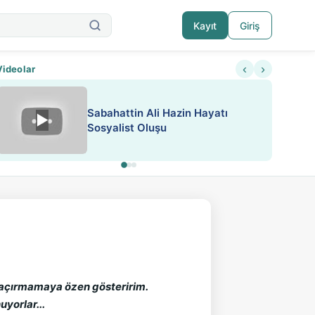
Kayıt
Giriş
‹
›
Videolar
ATEŞ YAKMAK KONU ÖZET J.
▶
ESA 'da Sen de Paylaş
LONDON
 Kaçırmamaya özen gösteririm.
yorlar...