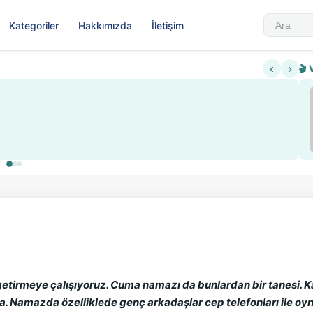
Kategoriler
Hakkımızda
İletişim
‹
›
🎬 
Sabahattin Ali Hazin Hayatı
▶
lama ve kredi sistemi getirildi
Sosyalist Oluşu
 getirmeye çalışıyoruz. Cuma namazı da bunlardan bir tanesi.
a. Namazda özelliklede genç arkadaşlar cep telefonları ile oynu