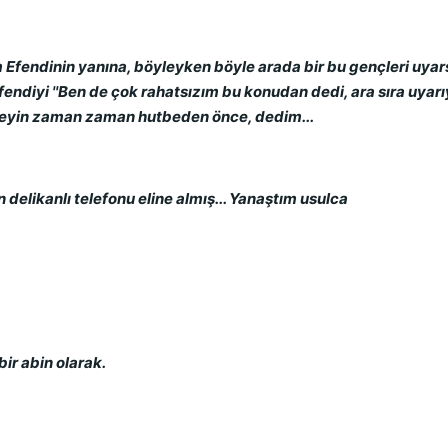
Efendinin yanına, böyleyken böyle arada bir bu gençleri uyars
diyi ''Ben de çok rahatsızım bu konudan dedi, ara sıra uyarıy
söyleyin zaman zaman hutbeden önce, dedim...
likanlı telefonu eline almış... Yanaştım usulca
ir abin olarak.