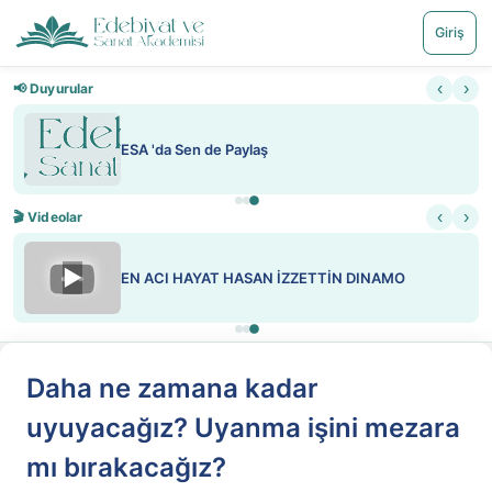
Giriş
‹
›
📢 Duyurular
istemi getirildi
ESA 'da Sen de Paylaş
‹
›
🎬 Videolar
▶
NDON
EN ACI HAYAT HASAN İZZETTİN DIN
Daha ne zamana kadar
uyuyacağız? Uyanma işini mezara
mı bırakacağız?