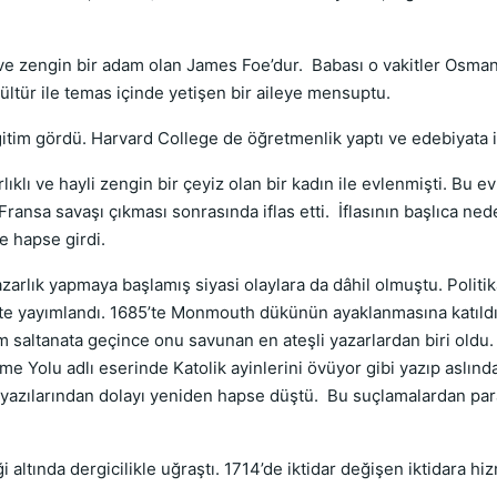
 ve zengin bir adam olan James Foe’dur.
Babası o vakitler Osman
ültür ile temas içinde yetişen bir aileye mensuptu.
itim gördü. Harvard College de öğretmenlik yaptı ve edebiyata i
ıklı ve hayli zengin bir çeyiz olan bir kadın ile evlenmişti. Bu ev
 Fransa savaşı çıkması sonrasında iflas etti.
İflasının başlıca ned
e hapse girdi.
azarlık yapmaya başlamış siyasi olaylara da dâhil olmuştu. Politi
1683’te yayımlandı. 1685’te Monmouth dükünün ayaklanmasına katı
iam saltanata geçince onu savunan en ateşli yazarlardan biri ol
e Yolu adlı eserinde Katolik ayinlerini övüyor gibi yazıp aslında 
a yazılarından dolayı yeniden hapse düştü.
Bu suçlamalardan para
ği altında dergicilikle uğraştı. 1714’de iktidar değişen iktidara 