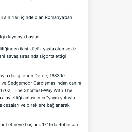
lı sınırları içinde olan Romanya’dan
lgi duymaya başladı.
liliğinden ikisi küçük yaşta ölen sekiz
eni savaş sırasında sigorta ettiği
kayla da ilgilenen Defoe, 1683’te
ldı ve Sedgemoor Çarpışması’ndan canını
du. 1702; “The Shortest-Way With The
alay ettiği anlaşılınca “yayın yoluyla
 cezaları ve direklere bağlanarak
hizmet etmeye başladı. 1719’da Robinson