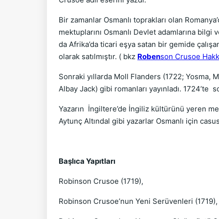
Bir zamanlar Osmanlı toprakları olan Romanya’d
mektuplarını Osmanlı Devlet adamlarına bilgi 
da Afrika’da ticari eşya satan bir gemide çalış
olarak satılmıştır. ( bkz
Roben
son Crusoe Hakkı
Sonraki yıllarda Moll Flanders (1722; Yosma, M
Albay Jack) gibi romanları yayınladı. 1724’te
s
Yazarın
İngiltere’de İngiliz kültürünü yeren m
Aytunç Altındal gibi yazarlar Osmanlı için casu
Başlıca Yapıtları
Robinson Crusoe (1719),
Robinson Crusoe’nun Yeni Serüvenleri (1719),