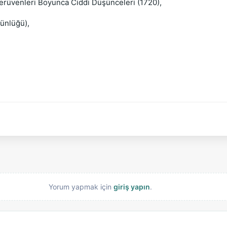
rüvenleri Boyunca Ciddi Düşünceleri (1720),
Günlüğü),
Yorum yapmak için
giriş yapın
.