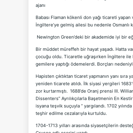
ajanı
Babası Flaman kökenli don yağı ticareti yapan
İngiltere’ye gelmiş ailesi bu nedenle Osmanlı k
Newington Green’deki bir akademide iyi bir eğ
Bir müddet müreffeh bir hayat yaşadı. Hatta varl
çocuğu oldu. Ticaretle uğraşırken İngiltere ile
gemilere yaptığı ödemelerdi. Borçları nedeniyl
Hapisten çıktıktan ticaret yapmanın yanı sıra y
yeniden ticarete atıldı. İlk siyasi yergileri 
zor kurtarmıştı.
1688’de Oranj prensi III. Will
Dissenters” Ayrılıkçılarla Başetmenin En Kestirm
isyana teşvik suçuyla “ yargılandı. 1702 yılınd
teşhir edilme cezalarıyla kurtuldu.
1704-1713 yılları arasında siyasetçilerin deste
Crusoe adlı eserini yazdı.