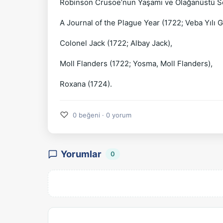
Robinson Crusoe’nun Yaşamı ve Olağanüstü Se
A Journal of the Plague Year (1722; Veba Yılı 
Colonel Jack (1722; Albay Jack),
Moll Flanders (1722; Yosma, Moll Flanders),
Roxana (1724).
♡
0 beğeni · 0 yorum
Yorumlar
0