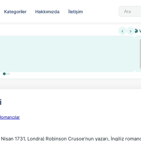
Kategoriler
Hakkımızda
İletişim
‹
›
🎬 
Sabahattin Ali Hazin Hayatı
▶
ısıtlama ve kredi sistemi getirildi
Sosyalist Oluşu
i
Romancılar
4 Nisan 1731, Londra) Robinson Crusoe’nun yazarı, İngiliz romanc