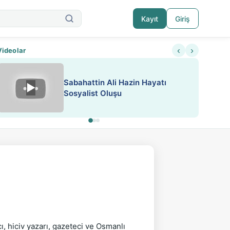
Kayıt
Giriş
‹
›
Videolar
ATEŞ YAKMAK KONU ÖZET J.
▶
ESA 'da Sen de Paylaş
LONDON
ı, hiciv yazarı, gazeteci ve Osmanlı