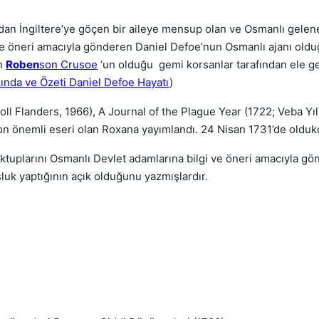
an İngiltere’ye göçen bir aileye mensup olan ve Osmanlı gelenekl
ve öneri amacıyla gönderen Daniel Defoe’nun Osmanlı ajanı oldu
an
Roben
son Crusoe
‘un olduğu
gemi korsanlar tarafından ele ge
nda ve Özeti Daniel Defoe Hayatı
)
oll Flanders, 1966), A Journal of the Plague Year (1722; Veba Yı
on önemli eseri olan Roxana yayımlandı. 24 Nisan 1731’de oldukç
ektuplarını Osmanlı Devlet adamlarına bilgi ve öneri amacıyla gö
sluk yaptığının açık olduğunu yazmışlardır.