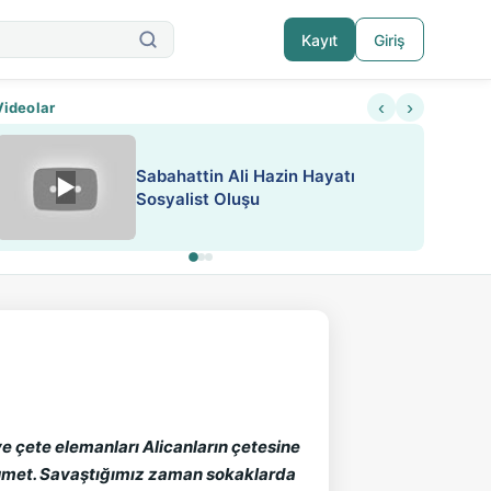
Kayıt
Giriş
‹
›
Videolar
Sabahattin Ali Hazin Hayatı
▶
Nadir içeriklere kısıtlama ve kredi sistemi get
Sosyalist Oluşu
ve çete elemanları Alicanların çetesine
usumet. Savaştığımız zaman sokaklarda