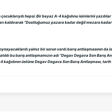
çocuklarıydı hepsi. Bir beyaz A-4 kağıdına isimlerini yazdılar v
ları kaldırarak ''Dostluğumuz pazara kadar değil mezara kadar 
nayacaklardı yalnız bir sorun vardı barış antlaşmasının da i
i atıldı bu barış antlaşmamızın adı ''Degav Degava Son Barış Antl
A-4 kağıdının üstüne Degav Degava Son Barış Antlaşması, tarih