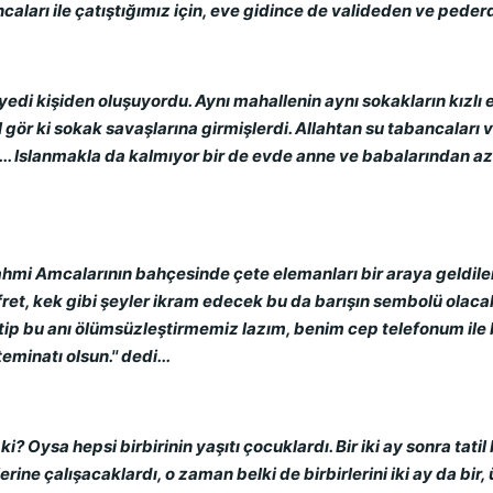
ncaları ile çatıştığımız için, eve gidince de valideden ve pederde
yedi kişiden oluşuyordu. Aynı mahallenin aynı sokakların kızlı e
ör ki sokak savaşlarına girmişlerdi. Allahtan su tabancaları ve
.. Islanmakla da kalmıyor bir de evde anne ve babalarından azar 
mi Amcalarının bahçesinde çete elemanları bir araya geldiler.
et, kek gibi şeyler ikram edecek bu da barışın sembolü olacak
rtip bu anı ölümsüzleştirmemiz lazım, benim cep telefonum ile 
minatı olsun.'' dedi...
 Oysa hepsi birbirinin yaşıtı çocuklardı. Bir iki ay sonra tatil
erine çalışacaklardı, o zaman belki de birbirlerini iki ay da bir,