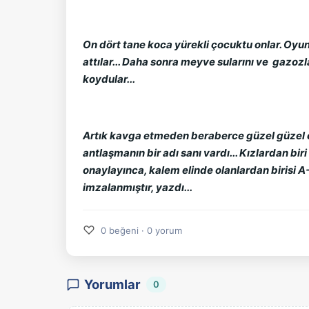
On dört tane koca yürekli çocuktu onlar. Oyun 
attılar... Daha sonra meyve sularını ve gazoz
koydular...
Artık kavga etmeden beraberce güzel güzel oy
antlaşmanın bir adı sanı vardı... Kızlardan bir
onaylayınca, kalem elinde olanlardan birisi 
imzalanmıştır, yazdı...
♡
0 beğeni · 0 yorum
Yorumlar
0