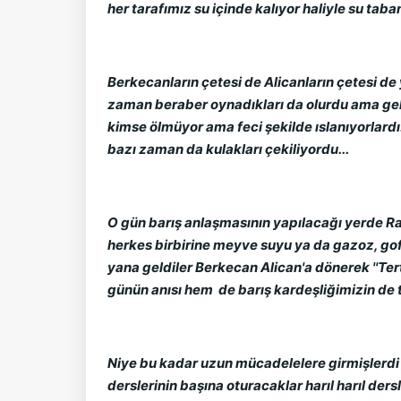
her tarafımız su içinde kalıyor haliyle su taba
Berkecanların çetesi de Alicanların çetesi de 
zaman beraber oynadıkları da olurdu ama gel g
kimse ölmüyor ama feci şekilde ıslanıyorlardı.
bazı zaman da kulakları çekiliyordu...
O gün barış anlaşmasının yapılacağı yerde Rah
herkes birbirine meyve suyu ya da gazoz, gofr
yana geldiler Berkecan Alican'a dönerek ''Te
günün anısı hem de barış kardeşliğimizin de te
Niye bu kadar uzun mücadelelere girmişlerdi ki?
derslerinin başına oturacaklar harıl harıl dersl