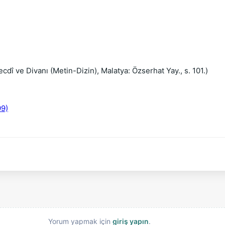
ecdî ve Divanı (Metin-Dizin), Malatya: Özserhat Yay., s. 101.)
99)
Yorum yapmak için
giriş yapın
.