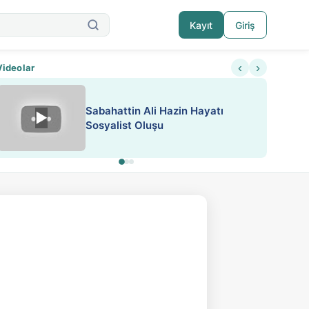
Kayıt
Giriş
‹
›
Videolar
ATEŞ YAKMAK KONU ÖZET J.
▶
ESA 'da Sen de Paylaş
LONDON