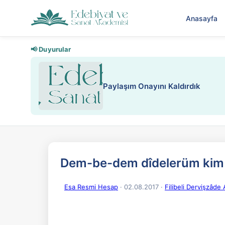
Anasayfa
📢 Duyurular
Nadir içeriklere kısıtlama
Dem-be-dem dîdelerüm kim 
Esa Resmi Hesap
· 02.08.2017
·
Filibeli Dervişzâd