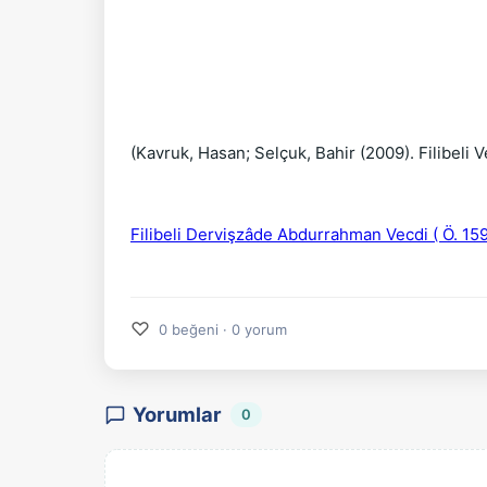
(Kavruk, Hasan; Selçuk, Bahir (2009). Filibeli V
Filibeli Dervişzâde Abdurrahman Vecdi ( Ö. 15
♡
0 beğeni · 0 yorum
Yorumlar
0