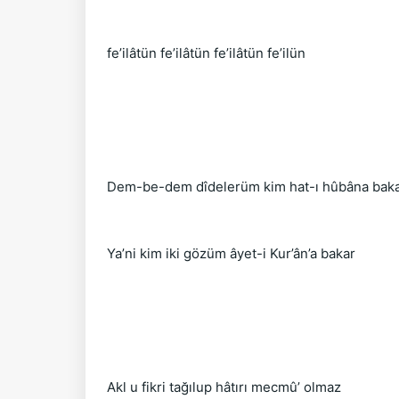
fe’ilâtün fe’ilâtün fe’ilâtün fe’ilün
Dem-be-dem dîdelerüm kim hat-ı hûbâna bak
Ya’ni kim iki gözüm âyet-i Kur’ân’a bakar
Akl u fikri tağılup hâtırı mecmû’ olmaz