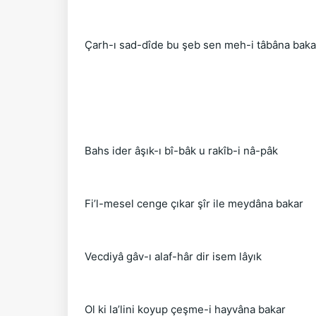
Çarh-ı sad-dîde bu şeb sen meh-i tâbâna baka
Bahs ider âşık-ı bî-bâk u rakîb-i nâ-pâk
Fi’l-mesel cenge çıkar şîr ile meydâna bakar
Vecdiyâ gâv-ı alaf-hâr dir isem lâyık
Ol ki la’lini koyup çeşme-i hayvâna bakar