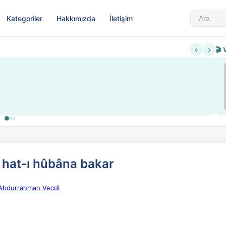
Kategoriler
Hakkımızda
İletişim
‹
›
🎬 
Sabahattin Ali Hazin Hayatı
▶
 ve kredi sistemi getirildi
Sosyalist Oluşu
hat-ı hûbâna bakar
e Abdurrahman Vecdi