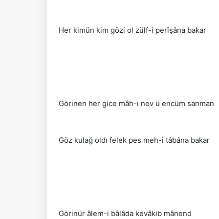
Her kimün kim gözi ol zülf-i perîşâna bakar
Görinen her gice mâh-ı nev ü encüm sanman
Göz kulağ oldı felek pes meh-i tâbâna bakar
Görinür âlem-i bâlâda kevâkib mânend