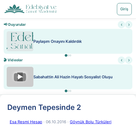
Giriş
‹
›
📢 Duyurular
Nadir içeriklere kısıtlama ve kred
‹
›
🎬 Videolar
▶
Sosyalist Oluşu
ATEŞ YAKMAK KONU ÖZET J. 
Deymen Tepesinde 2
Esa Resmi Hesap
· 06.10.2016
·
Göynük Bolu Türküleri