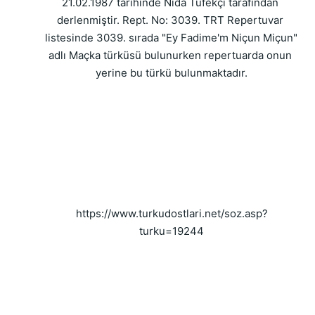
21.02.1987 tarihinde Nida Tüfekçi tarafından 
derlenmiştir. Rept. No: 3039. TRT Repertuvar 
listesinde 3039. sırada "Ey Fadime'm Niçun Miçun" 
adlı Maçka türküsü bulunurken repertuarda onun 
yerine bu türkü bulunmaktadır.
https://www.turkudostlari.net/soz.asp?
turku=19244