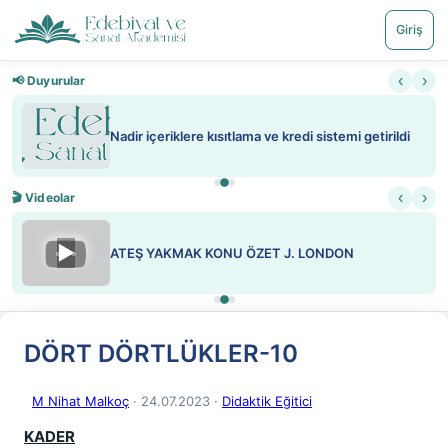
Giriş
‹
›
📢 Duyurular
Nadir içeriklere kısıtlama ve kredi sistemi getirildi
‹
›
🎬 Videolar
▶
ATEŞ YAKMAK KONU ÖZET J. LONDON
DÖRT DÖRTLÜKLER-10
M Nihat Malkoç
· 24.07.2023
·
Didaktik Eğitici
KADER