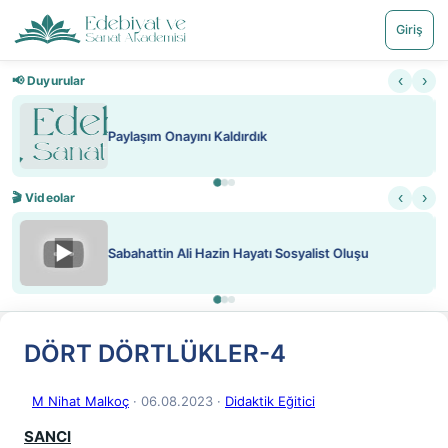
Giriş
‹
›
📢 Duyurular
Nadir içeriklere kısıtlama ve kredi sistemi getirildi
‹
›
🎬 Videolar
▶
ATEŞ YAKMAK KONU ÖZET J. LONDON
DÖRT DÖRTLÜKLER-4
M Nihat Malkoç
· 06.08.2023
·
Didaktik Eğitici
SANCI