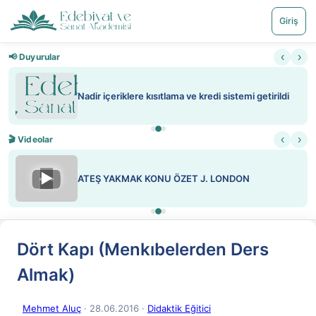
Giriş
‹
›
📢 Duyurular
Nadir içeriklere kısıtlama ve kredi sistemi getirildi
‹
›
🎬 Videolar
▶
ATEŞ YAKMAK KONU ÖZET J. LONDON
Dört Kapı (Menkıbelerden Ders
Almak)
Mehmet Aluç
· 28.06.2016
·
Didaktik Eğitici