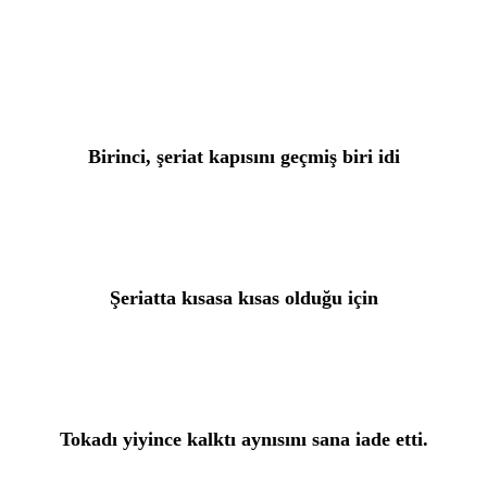
Birinci, şeriat kapısını geçmiş biri idi
 Şeriatta kısasa kısas olduğu için 
Tokadı yiyince kalktı aynısını sana iade etti.