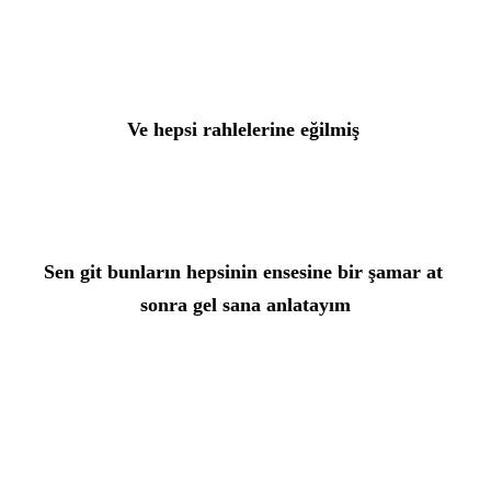
Ve hepsi rahlelerine eğilmiş 
Sen git bunların hepsinin ensesine bir şamar at 
sonra gel sana anlatayım