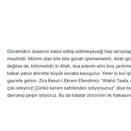
Günahkârın duasının kabul edilip edilmeyeceği hep tartışılag
meyillidir. Mühim olan bile bile günah işlememektir. Allah g
değilse de, bilinmelidir ki Allah, dua edenin elini boş çevirm
kalkar yahut ahirette büyük sevaba kavuşulur. Yeter ki kul 
gayrete gelsin. Zira Resul-i Ekrem Efendimiz: “Allahü Teala, 
çok isteyiniz! Çünkü kerem sahibinden istiyorsunuz” diye buy
davranıp peşin istiyoruz. Bu da hatalar zincirinin ilk halkasını