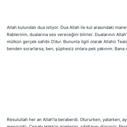
Allah kulundan dua istiyor. Dua Allah ile kul arasındaki mane
Rablerinin, dualarına ses vereceğini bilirler. Dualarının Alla
mülkün gerçek sahibi O’dur. Bununla ilgili olarak Allahü Te
benden sorarlarsa, ben, şüphesiz onlara pek yakınım. Bana dua
Resulullah her an Allah’la beraberdi. Otururken, yatarken, a
meşguldü. Cenabı Hakk’ın isimlerini, sıfatlarını düşünür, fikre