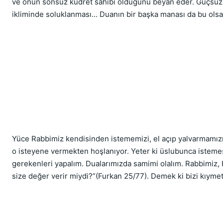
ve onun sonsuz kudret sahibi olduğunu beyan eder. Güçsüzü
ikliminde soluklanması… Duanın bir başka manası da bu ols
Yüce Rabbimiz kendisinden istememizi, el açıp yalvarmamızı 
o isteyene vermekten hoşlanıyor. Yeter ki üslubunca istemesin
gerekenleri yapalım. Dualarımızda samimi olalım. Rabbimiz,
size değer verir miydi?”(Furkan 25/77). Demek ki bizi kıymetl