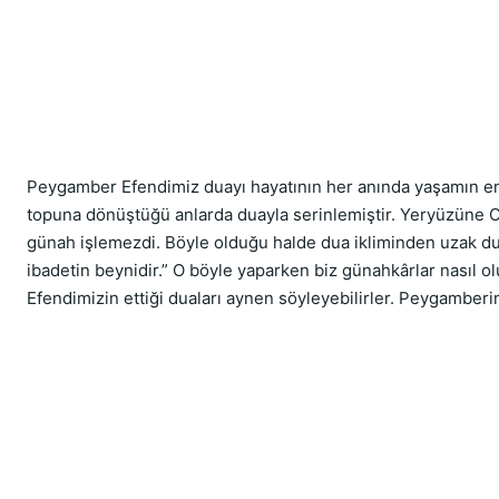
Peygamber Efendimiz duayı hayatının her anında yaşamın en güz
topuna dönüştüğü anlarda duayla serinlemiştir. Yeryüzüne O’n
günah işlemezdi. Böyle olduğu halde dua ikliminden uzak dur
ibadetin beynidir.” O böyle yaparken biz günahkârlar nasıl o
Efendimizin ettiği duaları aynen söyleyebilirler. Peygamberim