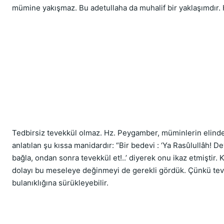
mümine yakışmaz. Bu adetullaha da muhalif bir yaklaşımdır. He
Tedbirsiz tevekkül olmaz. Hz. Peygamber, müminlerin elinden g
anlatılan şu kıssa manidardır: “Bir bedevi : ‘Ya Rasûlullâh! 
bağla, ondan sonra tevekkül et!..’ diyerek onu ikaz etmiştir
dolayı bu meseleye değinmeyi de gerekli gördük. Çünkü tev
bulanıklığına sürükleyebilir. 