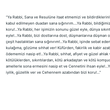
“Ya Rabbi, Sana ve Resulüne itaat etmemizi ve bildirdiklerin
kabul edilmeyen duadan sana sığınırım….Ya Rabbi, bildiğimiz-
koru!...Ya Rabbi, her işimizin sonunu güzel eyle, dünya sıkın
eyle!...Ya Rabbi, bizi dostlarına dost, düşmanlarına düşman ola
çeşit hastalıktan sana sığınırım!...Ya Rabbi, işinde sebat e
kulağıma, gözüme sıhhat ver! Küfürden, fakirlik ve kabir azab
ödememizi nasip et!...Ya Rabbi, sıhhat, afiyet ve güzel ahla
kötülüklerden, sıkıntılardan, kötü arkadaştan ve kötü komşu
amellerle sona ermesini nasip et ve Cennetini ihsan eyle!..
iyilik, güzellik ver ve Cehennem azabından bizi koru!...”