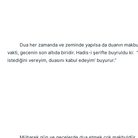
          Dua her zamanda ve zeminde yapılsa da duanın makbul
vakti, gecenin son altıda biridir. Hadis-i şerifte buyruldu ki:
istediğini vereyim, duasını kabul edeyim’ buyurur.”
          Mübarek gün ve gecelerde dua etmek çok makbuldür.