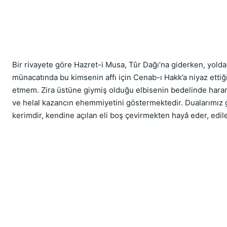
Bir rivayete göre Hazret-i Musa, Tûr Dağı’na giderken, yolda
münacatında bu kimsenin affı için Cenab-ı Hakk’a niyaz ettiğ
etmem. Zira üstüne giymiş olduğu elbisenin bedelinde haram 
ve helal kazancın ehemmiyetini göstermektedir. Dualarımız ger
kerimdir, kendine açılan eli boş çevirmekten hayâ eder, edil