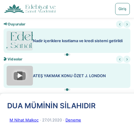
Giriş
‹
›
📢 Duyurular
Nadir içeriklere kısıtlama ve kredi sistemi getirildi
‹
›
🎬 Videolar
▶
ATEŞ YAKMAK KONU ÖZET J. LONDON
DUA MÜMİNİN SİLAHIDIR
M Nihat Malkoç
· 27.01.2020
·
Deneme