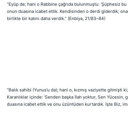
“Eyüp de; hani o Rabbine çağrıda bulunmuştu: ‘Şüphesiz bu de
onun duasına icabet ettik. Kendisinden o derdi giderdik; ona K
birlikte bir katını daha verdik.” (Enbiya, 21/83–84)
“Balık sahibi (Yunus’u da); hani o, kızmış vaziyette gitmişti 
Karanlıklar içinde: ‘Senden başka İlah yoktur, Sen Yücesin
duasına icabet ettik ve onu üzüntüden kurtardık. İşte Biz, im