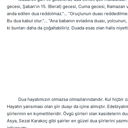
gecesi, Şaban’ın 15. (Berat) gecesi, Cuma gecesi, Ramazan v
anda edilen dua reddolmaz.”… “Oruçlunun duası reddedilmez
Bu dua kabul olur.”… “Ana babanın evladına duası, yolcunun, 
ki bunları daha da çoğaltabiliriz. Duada esas olan halis niyet
          Dua hayatımızın olmazsa olmazlarındandır. Kul hiçbir
Hayatın yansıması olan şiir duayı da içine almıştır. Edebiyatım
şiirlerinin en kıymetlileridir. Övgü şiirleri olan kasidelerin
Asya, Sezai Karakoç gibi şairler en güzel dua şiirlerini yazmış
istiyorum: