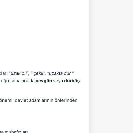
ları “
uzak ol!”, “ çekil”, “uzakta dur
“
 eğri sopalara da
çevgân
veya
dûrbâş
a önemli devlet adamlarının önlerinden
ma muhafızları