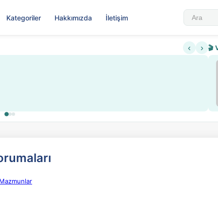
Kategoriler
Hakkımızda
İletişim
‹
›
🎬 
orumaları
i Mazmunlar