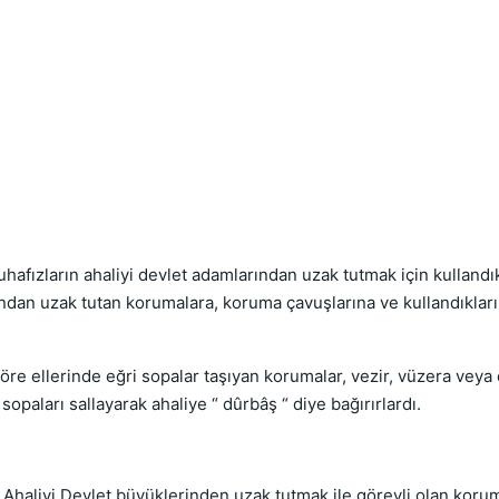
afızların ahaliyi devlet adamlarından uzak tutmak için kullandık
ından uzak tutan korumalara, koruma çavuşlarına ve kullandıkları
göre ellerinde eğri sopalar taşıyan korumalar, vezir, vüzera vey
opaları sallayarak ahaliye “ dûrbâş “ diye bağırırlardı.
e) Ahaliyi Devlet büyüklerinden uzak tutmak ile görevli olan koru