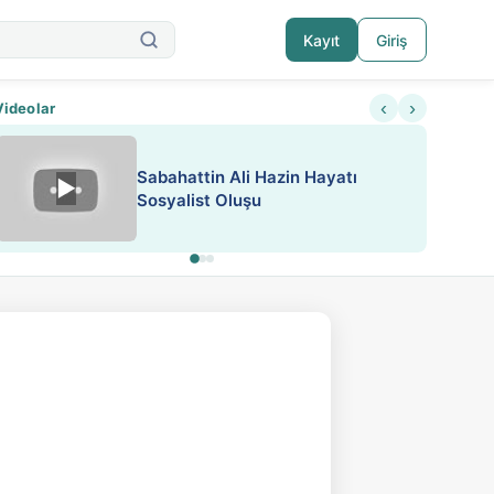
Kayıt
Giriş
‹
›
Videolar
Sabahattin Ali Hazin Hayatı
▶
Nadir içeriklere kısıtlama ve kredi sistemi get
Sosyalist Oluşu