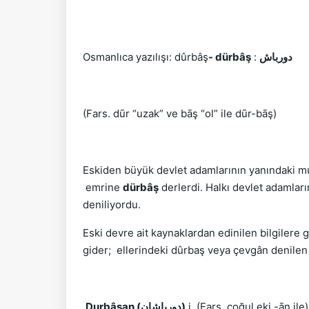
Osmanlıca yazılışı: dûrbâş
- dürbâş
:
دورباش
(Fars. dūr “uzak” ve bāş “ol” ile dūr-bāş)
Eskiden büyük devlet adamlarının yanındaki muh
emrine
dürbâş
derlerdi. Halkı devlet adamlar
deniliyordu.
Eski devre ait kaynaklardan edinilen bilgilere 
gider;
ellerindeki dûrbaş veya çevgân denilen s
Durbâşan (ﺩﻭﺭﺑﺎﺷﺎﻥ)
i. (Fars. çoğul eki -ān il