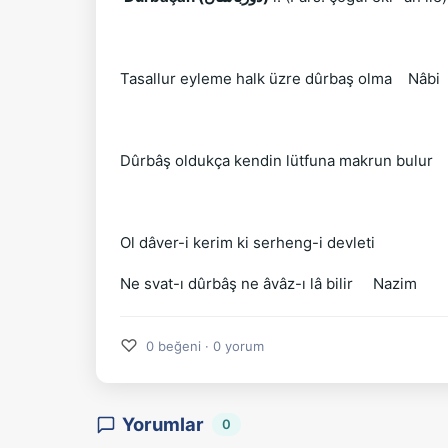
Tasallur eyleme halk üzre dûrbaş olma
Nâbi
Dûrbâş oldukça kendin lütfuna makrun bulur
Ol dâver-i kerim ki serheng-i devleti
Ne svat-ı dûrbâş ne âvâz-ı lâ bilir
Nazim
♡
0 beğeni · 0 yorum
Yorumlar
0