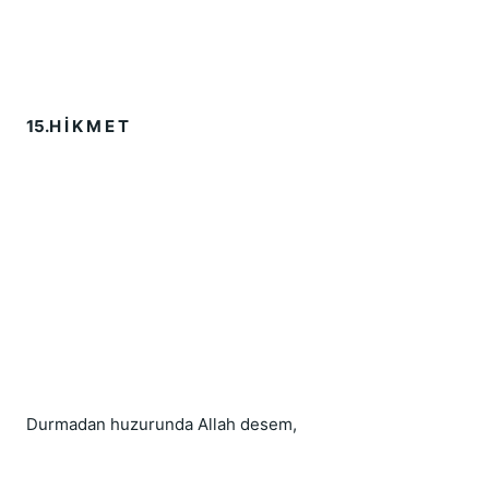
15.H İ K M E T
Durmadan huzurunda Allah desem,