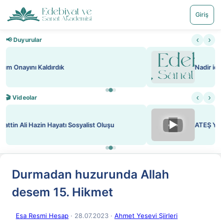
Giriş
‹
›
📢 Duyurular
Nadir içeriklere kısıtlama ve kredi sistemi getirildi
‹
›
🎬 Videolar
▶
ATEŞ YAKMAK KONU ÖZET J. LONDON
Durmadan huzurunda Allah
desem 15. Hikmet
Esa Resmi Hesap
· 28.07.2023
·
Ahmet Yesevi Şiirleri