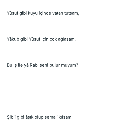
Yûsuf gibi kuyu içinde vatan tutsam,
Yâkub gibi Yûsuf için çok ağlasam,
Bu iş ile yâ Rab, seni bulur muyum?
Şiblî gibi âşık olup sema ‘ kılsam,