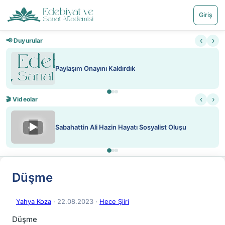
Giriş
‹
›
📢 Duyurular
Paylaşım Onayını Kaldırdık
‹
›
🎬 Videolar
▶
Sabahattin Ali Hazin Hayatı Sosyalist Oluşu
Düşme
Yahya Koza
· 22.08.2023
·
Hece Şiiri
Düşme