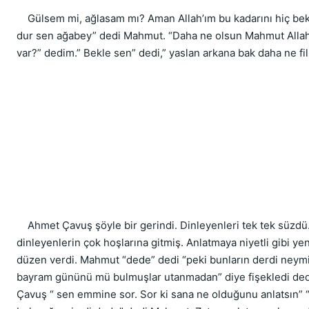
    Gülsem mi, ağlasam mı? Aman Allah’ım bu kadarını hiç bek
dur sen ağabey” dedi Mahmut. “Daha ne olsun Mahmut Allah 
var?” dedim.” Bekle sen” dedi,” yaslan arkana bak daha ne fil
    Ahmet Çavuş şöyle bir gerindi. Dinleyenleri tek tek süzdü. B
dinleyenlerin çok hoşlarına gitmiş. Anlatmaya niyetli gibi yen
düzen verdi. Mahmut “dede” dedi “peki bunların derdi neymiş,
bayram gününü mü bulmuşlar utanmadan” diye fişekledi dede
Çavuş “ sen emmine sor. Sor ki sana ne olduğunu anlatsın”