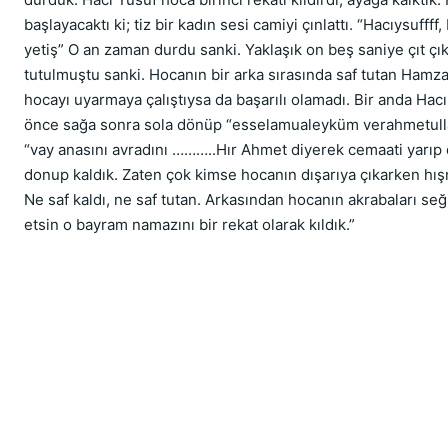
başlayacaktı ki; tiz bir kadın sesi camiyi çınlattı. “Hacıysuffff
yetiş” O an zaman durdu sanki. Yaklaşık on beş saniye çıt çı
tutulmuştu sanki. Hocanın bir arka sırasında saf tutan Hamza
hocayı uyarmaya çalıştıysa da başarılı olamadı. Bir anda Hacı
önce sağa sonra sola dönüp “esselamualeyküm verahmetulla
“vay anasını avradını ………..Hır Ahmet diyerek cemaati yarıp dı
donup kaldık. Zaten çok kimse hocanın dışarıya çıkarken hışmı
Ne saf kaldı, ne saf tutan. Arkasından hocanın akrabaları seğir
etsin o bayram namazını bir rekat olarak kıldık.”