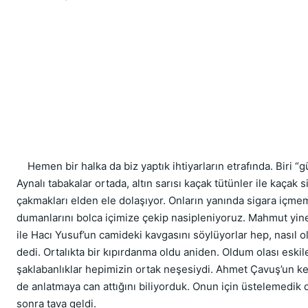
    Hemen bir halka da biz yaptık ihtiyarların etrafında. Biri 
Aynalı tabakalar ortada, altın sarısı kaçak tütünler ile kaçak s
çakmakları elden ele dolaşıyor. Onların yanında sigara içmem
dumanlarını bolca içimize çekip nasipleniyoruz. Mahmut yin
ile Hacı Yusuf’un camideki kavgasını söylüyorlar hep, nasıl ol
dedi. Ortalıkta bir kıpırdanma oldu aniden. Oldum olası eskiler
şaklabanlıklar hepimizin ortak neşesiydi. Ahmet Çavuş’un ke
de anlatmaya can attığını biliyorduk. Onun için üstelemedik d
sonra tava geldi.