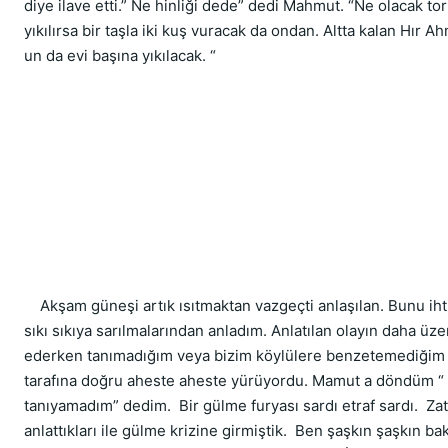
diye ilave etti.” Ne hinliği dede” dedi Mahmut. “Ne olacak 
yıkılırsa bir taşla iki kuş vuracak da ondan. Altta kalan Hır A
un da evi başına yıkılacak. “
    Akşam güneşi artık ısıtmaktan vazgeçti anlaşılan. Bunu ihti
sıkı sıkıya sarılmalarından anladım. Anlatılan olayın daha üze
ederken tanımadığım veya bizim köylülere benzetemediğim b
tarafına doğru aheste aheste yürüyordu. Mamut a döndüm “ 
tanıyamadım” dedim.  Bir gülme furyası sardı etraf sardı.  Z
anlattıkları ile gülme krizine girmiştik.  Ben şaşkın şaşkın 