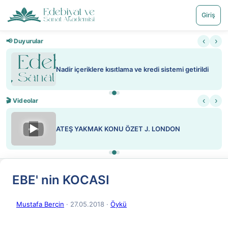
Giriş
‹
›
📢 Duyurular
Nadir içeriklere kısıtlama ve kredi sistemi getirildi
‹
›
🎬 Videolar
▶
ATEŞ YAKMAK KONU ÖZET J. LONDON
EBE' nin KOCASI
Mustafa Berçin
· 27.05.2018
·
Öykü