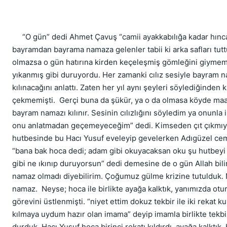
     “O gün” dedi Ahmet Çavuş “camii ayakkabılığa kadar hınca
bayramdan bayrama namaza gelenler tabii ki arka safları tuttu
olmazsa o gün hatırına kirden keçeleşmiş gömleğini giymemişt
yıkanmış gibi duruyordu. Her zamanki cılız sesiyle bayram na
kılınacağını anlattı. Zaten her yıl aynı şeyleri söylediğinden 
çekmemişti.  Gerçi buna da şükür, ya o da olmasa köyde ma
bayram namazı kılınır. Sesinin cılızlığını söyledim ya onunla il
onu anlatmadan geçemeyeceğim” dedi. Kimseden çıt çıkmıyor
hutbesinde bu Hacı Yusuf eveleyip gevelerken Adıgüzel cema
“bana bak hoca dedi; adam gibi okuyacaksan oku şu hutbeyi
gibi ne ıkınıp duruyorsun” dedi demesine de o gün Allah bili
namaz olmadı diyebilirim. Çoğumuz gülme krizine tutulduk. N
namaz.  Neyse; hoca ile birlikte ayağa kalktık, yanımızda otur
görevini üstlenmişti. “niyet ettim dokuz tekbir ile iki rekat 
kılmaya uydum hazır olan imama” deyip imamla birlikte tekbi
durduk. Hacı Yusuf hoca birinci rekatı kıldırdı, ayağa kalktık.