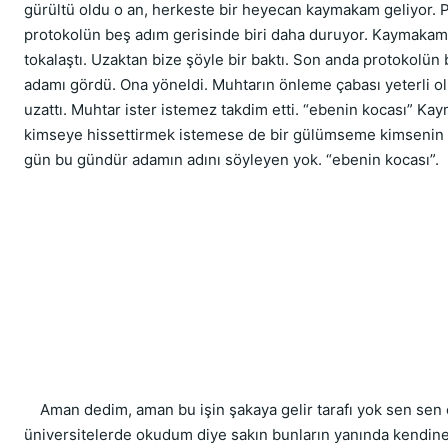
gürültü oldu o an, herkeste bir heyecan kaymakam geliyor. Pr
protokolün beş adım gerisinde biri daha duruyor. Kaymakam t
tokalaştı. Uzaktan bize şöyle bir baktı. Son anda protokolün
adamı gördü. Ona yöneldi. Muhtarın önleme çabası yeterli o
uzattı. Muhtar ister istemez takdim etti. “ebenin kocası” Ka
kimseye hissettirmek istemese de bir gülümseme kimsenin
gün bu gündür adamın adını söyleyen yok. “ebenin kocası”.
    Aman dedim, aman bu işin şakaya gelir tarafı yok sen sen 
üniversitelerde okudum diye sakın bunların yanında kendine 