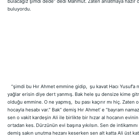
bulacağız şimdi dede” dedi Mahmut. Zaten anlatmaya hazır de
buluyordu.
   “şimdi bu Hır Ahmet emmine gidip,  şu kavat Hacı Yusuf’a 
yağlar erisin diye dert yanmış. Bak hele şu densize kime gitm
olduğu emmine. O ne yapmış,  bu pası kaçırır mı hiç. Zaten 
hocayla hesabı var.” Bak” demiş Hır Ahmet’ e “bayram namaz
sen o vakit kardeşin Ali ile birlikte bir hızar al hocanın evini
ortadan kes. Dürzünün evi başına yıkılsın. Sen de intikamını 
demiş sakın unutma hezanı keserken sen alt katta Ali üst katt