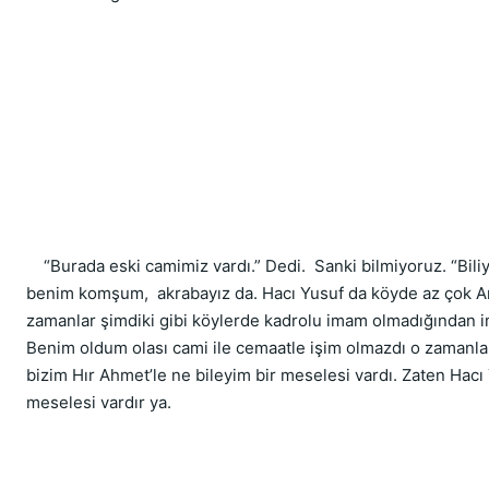
    “Burada eski camimiz vardı.” Dedi.  Sanki bilmiyoruz. “Bil
benim komşum,  akrabayız da. Hacı Yusuf da köyde az çok Ara
zamanlar şimdiki gibi köylerde kadrolu imam olmadığından im
Benim oldum olası cami ile cemaatle işim olmazdı o zamanlar
bizim Hır Ahmet’le ne bileyim bir meselesi vardı. Zaten Hacı 
meselesi vardır ya.