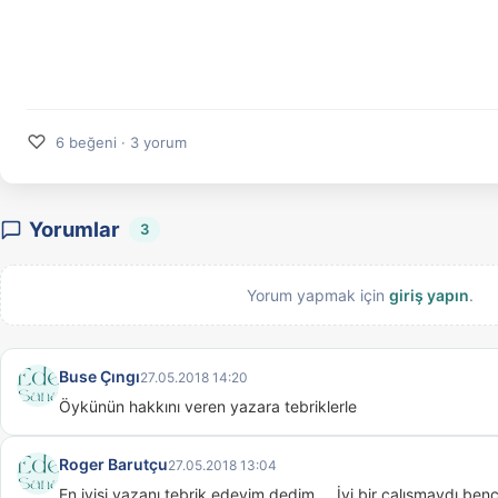
♡
6 beğeni · 3 yorum
Yorumlar
3
Yorum yapmak için
giriş yapın
.
Buse Çıngı
27.05.2018 14:20
Öykünün hakkını veren yazara tebriklerle
Roger Barutçu
27.05.2018 13:04
En iyisi yazanı tebrik edeyim dedim.... İyi bir çalışmaydı ben