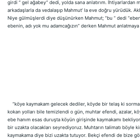
girdi “ gel ağabey” dedi, yolda sana anlatırım. İhtiyarlardan 
arkadaşlarla da vedalaşıp Mahmut’ la eve doğru yürüdük. Akl
Niye gülmüşlerdi diye düşünürken Mahmut; “bu “ dedi “ebeni
ebenin, adı yok mu adamcağızın” derken Mahmut anlatmaya 
    “köye kaymakam gelecek dediler, köyde bir telaş ki sorma 
kokan yolları bile temizlendi o gün, muhtar efendi, azalar, k
ebe hanım esas duruşta köyün girişinde kaymakamı bekliyorla
bir uzakta olacakları seyrediyoruz. Muhtarın talimatı böyle k
kaymakama diye bizi uzakta tutuyor. Bekçi efendi de bize göz 