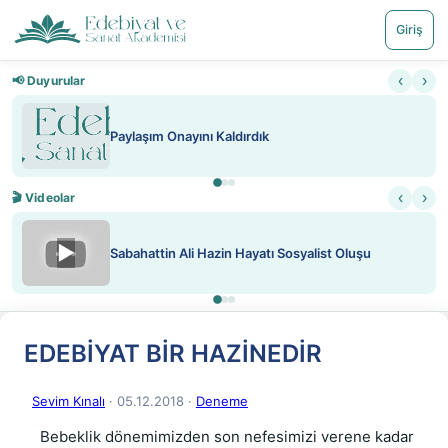
Giriş
‹
›
📢 Duyurular
Paylaşım Onayını Kaldırdık
‹
›
🎬 Videolar
▶
Sabahattin Ali Hazin Hayatı Sosyalist Oluşu
EDEBİYAT BİR HAZİNEDİR
Sevim Kınalı
· 05.12.2018
·
Deneme
    Bebeklik dönemimizden son nefesimizi verene kadar 