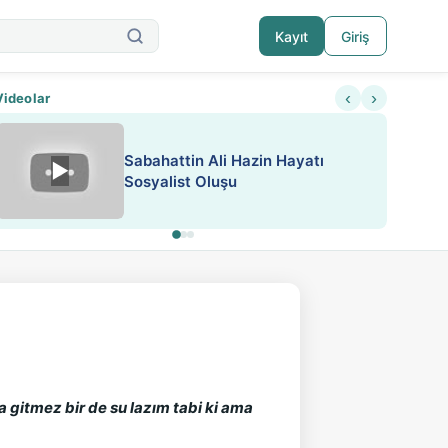
Kayıt
Giriş
‹
›
Videolar
Sabahattin Ali Hazin Hayatı
▶
Nadir içeriklere kısıtlama ve kredi sistemi get
Sosyalist Oluşu
a gitmez bir de su lazım tabi ki ama