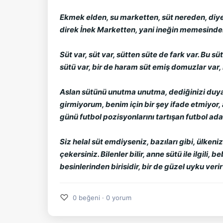
Ekmek elden, su marketten, süt nereden, diye
direk İnek Marketten, yani ineğin memesinden 
Süt var, süt var, sütten süte de fark var. Bu
sütü var, bir de haram süt emiş domuzlar var, iki 
Aslan sütünü unutma unutma, dediğinizi duyar gi
girmiyorum, benim için bir şey ifade etmiyor, 
günü futbol pozisyonlarını tartışan futbol adam
Siz helal süt emdiyseniz, bazıları gibi, ülke
çekersiniz. Bilenler bilir, anne sütü ile ilgili
besinlerinden birisidir, bir de güzel uyku veri
♡
0 beğeni · 0 yorum