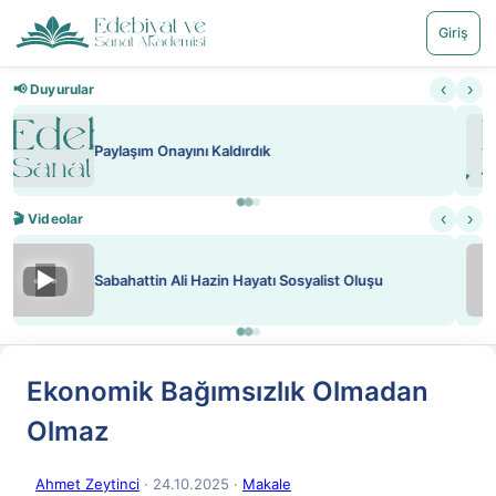
Giriş
‹
›
📢 Duyurular
Nadir içeriklere kısıtlama ve kredi sistemi getirildi
‹
›
🎬 Videolar
▶
ATEŞ YAKMAK KONU ÖZET J. LONDON
Ekonomik Bağımsızlık Olmadan
Olmaz
Ahmet Zeytinci
· 24.10.2025
·
Makale