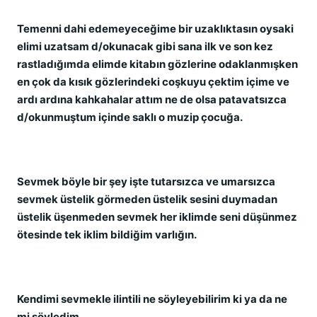
Temenni dahi edemeyeceğime bir uzaklıktasın oysaki
elimi uzatsam d/okunacak gibi sana ilk ve son kez
rastladığımda elimde kitabın gözlerine odaklanmışken
en çok da kısık gözlerindeki coşkuyu çektim içime ve
ardı ardına kahkahalar attım ne de olsa patavatsızca
d/okunmuştum içinde saklı o muzip çocuğa.
Sevmek böyle bir şey işte tutarsızca ve umarsızca
sevmek üstelik görmeden üstelik sesini duymadan
üstelik üşenmeden sevmek her iklimde seni düşünmez
ötesinde tek iklim bildiğim varlığın.
Kendimi sevmekle ilintili ne söyleyebilirim ki ya da ne
mi söyledim…