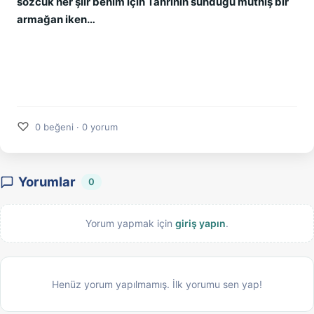
sözcük her şiir benim için Tanrının sunduğu müthiş bir
armağan iken…
♡
0 beğeni · 0 yorum
Yorumlar
0
Yorum yapmak için
giriş yapın
.
Henüz yorum yapılmamış. İlk yorumu sen yap!