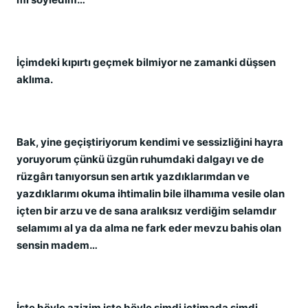
İçimdeki kıpırtı geçmek bilmiyor ne zamanki düşsen
aklıma.
Bak, yine geçiştiriyorum kendimi ve sessizliğini hayra
yoruyorum çünkü üzgün ruhumdaki dalgayı ve de
rüzgârı tanıyorsun sen artık yazdıklarımdan ve
yazdıklarımı okuma ihtimalin bile ilhamıma vesile olan
içten bir arzu ve de sana aralıksız verdiğim selamdır
selamımı al ya da alma ne fark eder mevzu bahis olan
sensin madem…
İşte böyle azizim işte böyle şimdi içtimada şimdi