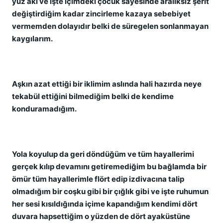
yüz akı ve işte içimdeki çocuk sayesinde aralıksız şerit
değiştirdiğim kadar zincirleme kazaya sebebiyet
vermemden dolayıdır belki de süregelen sonlanmayan
kaygılarım.
Aşkın azat ettiği bir iklimim aslında hali hazırda neye
tekabül ettiğini bilmediğim belki de kendime
konduramadığım.
Yola koyulup da geri döndüğüm ve tüm hayallerimi
gerçek kılıp devamını getiremediğim bu bağlamda bir
ömür tüm hayallerimle flört edip izdivacına talip
olmadığım bir coşku gibi bir çığlık gibi ve işte ruhumun
her sesi kısıldığında içime kapandığım kendimi dört
duvara hapsettiğim o yüzden de dört ayaküstüne