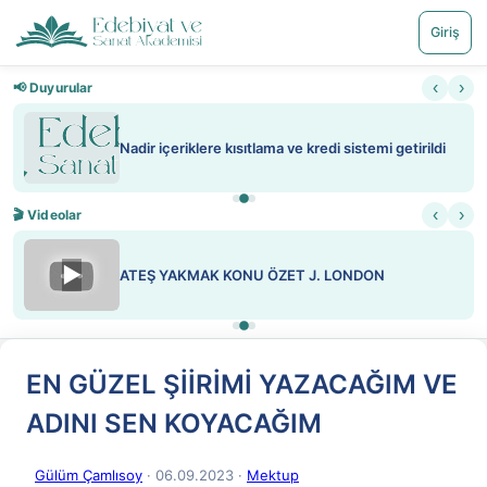
Giriş
‹
›
📢 Duyurular
Nadir içeriklere kısıtlama ve kredi sistemi getirildi
‹
›
🎬 Videolar
▶
ATEŞ YAKMAK KONU ÖZET J. LONDON
EN GÜZEL ŞİİRİMİ YAZACAĞIM VE
ADINI SEN KOYACAĞIM
Gülüm Çamlısoy
· 06.09.2023
·
Mektup