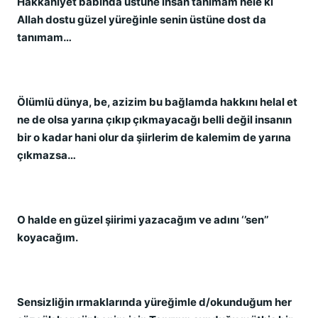
Hakkaniyet babında üstüne insan tanımam hele ki
Allah dostu güzel yüreğinle senin üstüne dost da
tanımam…
Ölümlü dünya, be, azizim bu bağlamda hakkını helal et
ne de olsa yarına çıkıp çıkmayacağı belli değil insanın
bir o kadar hani olur da şiirlerim de kalemim de yarına
çıkmazsa…
O halde en güzel şiirimi yazacağım ve adını ‘’sen’’
koyacağım.
Sensizliğin ırmaklarında yüreğimle d/okunduğum her