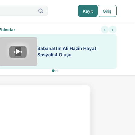
Kayıt
Giriş
‹
›
Videolar
Sabahattin Ali Hazin Hayatı
▶
Nadir içeriklere kısıtlama ve kredi sistemi get
Sosyalist Oluşu