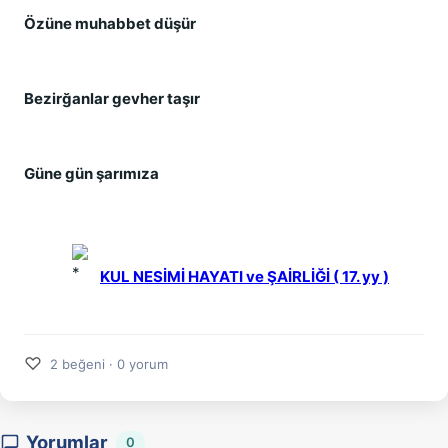
Özüne muhabbet düşür 
Bezirğanlar gevher taşır 
Güne gün şarımıza
KUL NESİMİ HAYATI ve ŞAİRLİĞİ ( 17. yy )
♡
2 beğeni · 0 yorum
Yorumlar
0