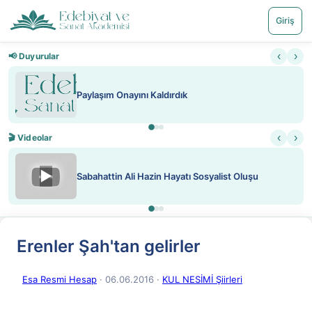
Giriş
‹
›
📢 Duyurular
Nadir içeriklere kısıtlama ve kred
‹
›
🎬 Videolar
▶
Sosyalist Oluşu
ATEŞ YAKMAK KONU ÖZET J. 
Erenler Şah'tan gelirler
Esa Resmi Hesap
· 06.06.2016
·
KUL NESİMİ Şiirleri