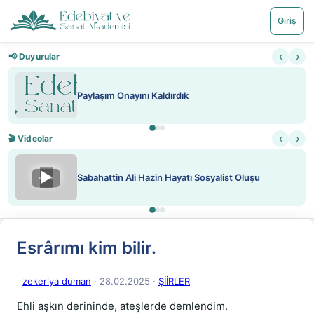
Giriş
‹
›
📢 Duyurular
Paylaşım Onayını Kaldırdık
‹
›
🎬 Videolar
▶
Sabahattin Ali Hazin Hayatı Sosyalist Oluşu
Esrârımı kim bilir.
zekeriya duman
· 28.02.2025
·
ŞİİRLER
Ehli aşkın derininde, ateşlerde demlendim.