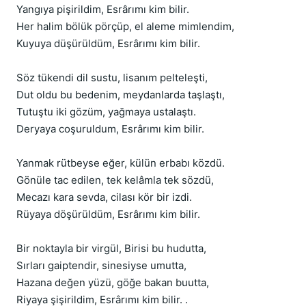
Yangıya pişirildim, Esrârımı kim bilir.
Her halim bölük pörçüp, el aleme mimlendim,
Kuyuya düşürüldüm, Esrârımı kim bilir.
Söz tükendi dil sustu, lisanım pelteleşti,
Dut oldu bu bedenim, meydanlarda taşlaştı,
Tutuştu iki gözüm, yağmaya ustalaştı.
Deryaya coşuruldum, Esrârımı kim bilir.
Yanmak rütbeyse eğer, külün erbabı közdü.
Gönüle tac edilen, tek kelâmla tek sözdü,
Mecazı kara sevda, cilası kör bir izdi.
Rüyaya döşürüldüm, Esrârımı kim bilir.
Bir noktayla bir virgül, Birisi bu hudutta,
Sırları gaiptendir, sinesiyse umutta,
Hazana değen yüzü, göğe bakan buutta,
Riyaya şişirildim, Esrârımı kim bilir. .