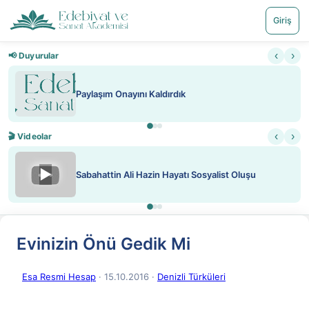
Giriş
‹
›
📢 Duyurular
Paylaşım Onayını Kaldırdık
‹
›
🎬 Videolar
▶
Sabahattin Ali Hazin Hayatı Sosyalist Oluşu
Evinizin Önü Gedik Mi
Esa Resmi Hesap
· 15.10.2016
·
Denizli Türküleri