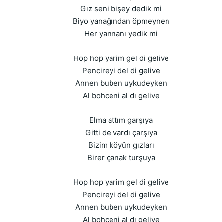
Gız seni bişey dedik mi
Biyo yanağından öpmeynen
Her yannanı yedik mi
Hop hop yarim gel di gelive
Pencireyi del di gelive
Annen buben uykudeyken
Al bohceni al dı gelive
Elma attım garşıya
Gitti de vardı çarşıya
Bizim köyün gızları
Birer çanak turşuya
Hop hop yarim gel di gelive
Pencireyi del di gelive
Annen buben uykudeyken
Al bohceni al dı gelive