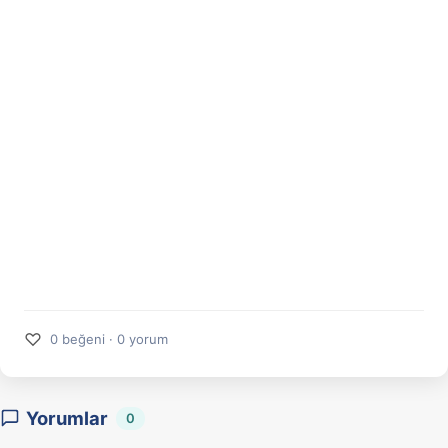
♡
0 beğeni · 0 yorum
Yorumlar
0