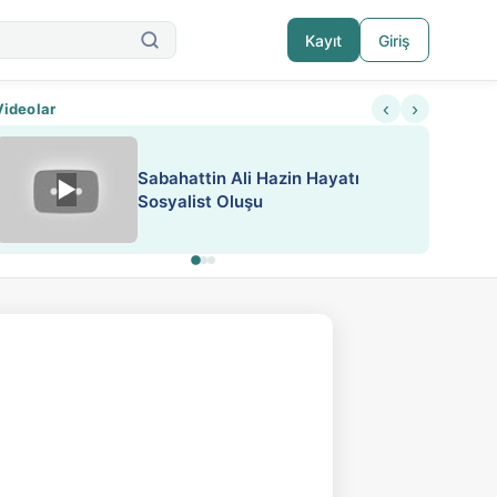
Kayıt
Giriş
‹
›
Videolar
Sabahattin Ali Hazin Hayatı
▶
Nadir içeriklere kısıtlama ve kredi sistemi get
Sosyalist Oluşu