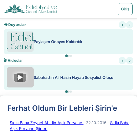
Giriş
‹
›
📢 Duyurular
Paylaşım Onayını Kaldırdık
‹
›
🎬 Videolar
▶
Sabahattin Ali Hazin Hayatı Sosyalist Oluşu
Ferhat Oldum Bir Lebleri Şirin'e
Sıdkı Baba Zeynel Abidin Aşık Pervane
· 22.10.2016
·
Sıdkı Baba
Aşık Pervane Şiirleri