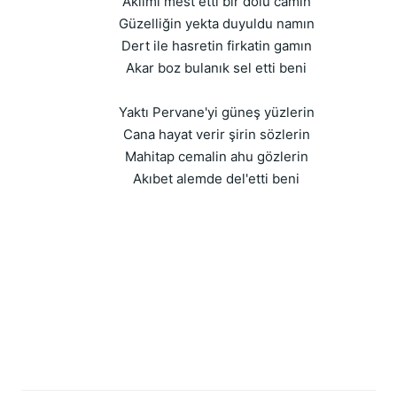
Aklımı mest etti bir dolu camın
Güzelliğin yekta duyuldu namın
Dert ile hasretin firkatin gamın
Akar boz bulanık sel etti beni
Yaktı Pervane'yi güneş yüzlerin
Cana hayat verir şirin sözlerin
Mahitap cemalin ahu gözlerin
Akıbet alemde del'etti beni