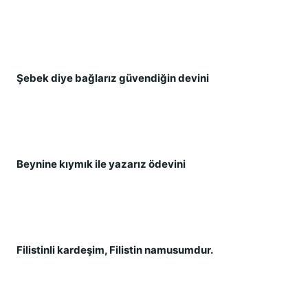
Ş
ebek diye bağ
larız güvendiğ
in devini
Beynine kıymık ile yazarız ödevini
Filistinli kardeş
im, Filistin namusumdur.