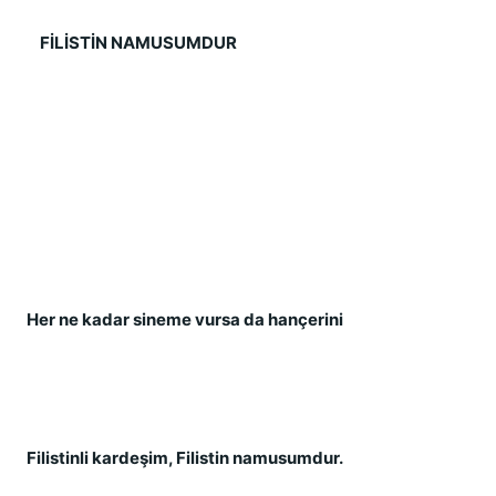
    F
İ
L
İ
ST
İ
N NAMUSUMDUR
Her ne kadar sineme vursa da hançerini
Filistinli kardeş
im, Filistin namusumdur.