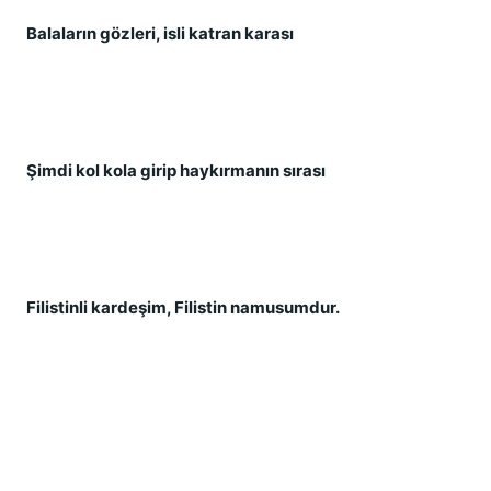
Balaların gözleri, isli katran karası
Ş
imdi kol kola girip haykırmanın sırası
Filistinli kardeş
im, Filistin namusumdur.