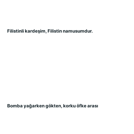
Filistinli kardeş
im, Filistin namusumdur.
Bomba yağ
arken gökten, korku öfke arası