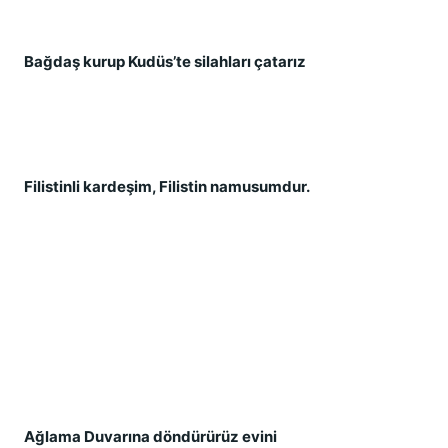
Bağ
daş
 kurup Kudüs’te silahları çatarız
Filistinli kardeş
im, Filistin namusumdur.
Ağ
lama Duvarına döndürürüz evini