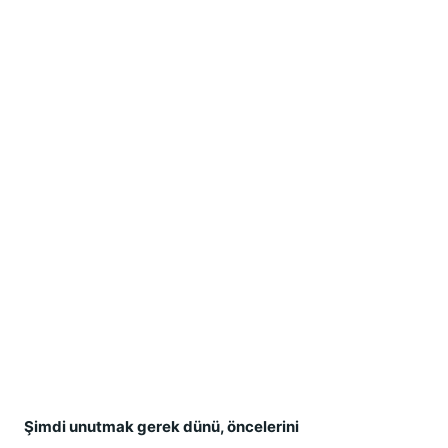
Ş
imdi unutmak gerek dünü, öncelerini