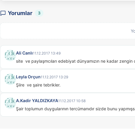
Yorumlar
3
Y
Ali Canlı
11.12.2017 13:49
site  ve paylaşmcıları edebiyat dünyamızın ne kadar zengin 
Leyla Orçun
11.12.2017 13:29
Şiire  ve şaire tebrikler.
A.Kadir YALDIZKAYA
11.12.2017 10:58
Şair toplumun duygularının tercümanıdır sizde bunu yapmışsı