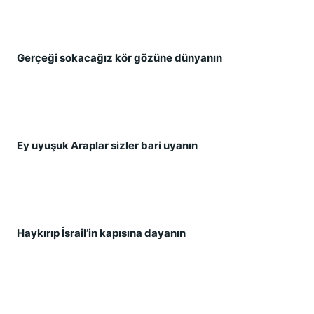
Gerçeğ
i sokacağ
ız kör gözüne dünyanın
Ey uyuş
uk Araplar sizler bari uyanın
Haykırıp İ
srail’in kapısına dayanın