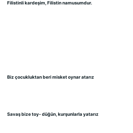
Filistinli kardeş
im, Filistin namusumdur.
Biz çocukluktan beri misket oynar atarız
Savaş
 bize toy- düğ
ün, kurş
unlarla yatarız