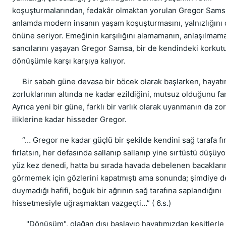
koşuşturmalarından, fedakâr olmaktan yorulan Gregor Samsa
anlamda modern insanın yaşam koşuşturmasını, yalnızlığını 
önüne seriyor. Emeğinin karşılığını alamamanın, anlaşılmam
sancılarını yaşayan Gregor Samsa, bir de kendindeki korkutu
dönüşümle karşı karşıya kalıyor.
Bir sabah güne devasa bir böcek olarak başlarken, hayatı
zorluklarının altında ne kadar ezildiğini, mutsuz olduğunu fa
Ayrıca yeni bir güne, farklı bir varlık olarak uyanmanın da zor
iliklerine kadar hisseder Gregor.
“… Gregor ne kadar güçlü bir şekilde kendini sağ tarafa fır
fırlatsın, her defasında sallanıp sallanıp yine sırtüstü düşüyo
yüz kez denedi, hatta bu sırada havada debelenen bacakları
görmemek için gözlerini kapatmıştı ama sonunda; şimdiye d
duymadığı hafifi, boğuk bir ağrının sağ tarafına saplandığını
hissetmesiyle uğraşmaktan vazgeçti…” ( 6.s.)
"Dönüşüm", olağan dışı başlayıp hayatımızdan kesitlerle 