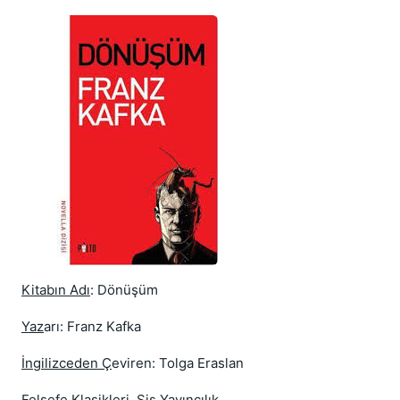
Kitabın Adı
: Dönüşüm
Yaz
arı: Franz Kafka
İngilizceden Ç
eviren: Tolga Eraslan
Felsefe Klasikleri, Sis Yayıncılık