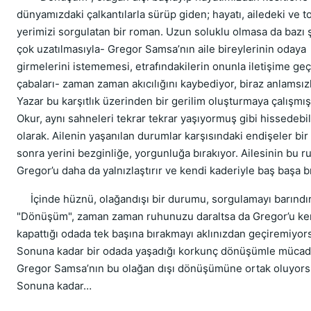
dünyamızdaki çalkantılarla sürüp giden; hayatı, ailedeki ve 
yerimizi sorgulatan bir roman. Uzun soluklu olmasa da bazı 
çok uzatılmasıyla- Gregor Samsa’nın aile bireylerinin odaya
girmelerini istememesi, etrafındakilerin onunla iletişime g
çabaları- zaman zaman akıcılığını kaybediyor, biraz anlamsızl
Yazar bu karşıtlık üzerinden bir gerilim oluşturmaya çalışmış 
Okur, aynı sahneleri tekrar tekrar yaşıyormuş gibi hissedebil
olarak. Ailenin yaşanılan durumlar karşısındaki endişeler bir
sonra yerini bezginliğe, yorgunluğa bırakıyor. Ailesinin bu ru
Gregor’u daha da yalnızlaştırır ve kendi kaderiyle baş başa bı
İçinde hüznü, olağandışı bir durumu, sorgulamayı barındı
"Dönüşüm", zaman zaman ruhunuzu daraltsa da Gregor’u ken
kapattığı odada tek başına bırakmayı aklınızdan geçiremiyor
Sonuna kadar bir odada yaşadığı korkunç dönüşümle müca
Gregor Samsa’nın bu olağan dışı dönüşümüne ortak oluyor
Sonuna kadar…