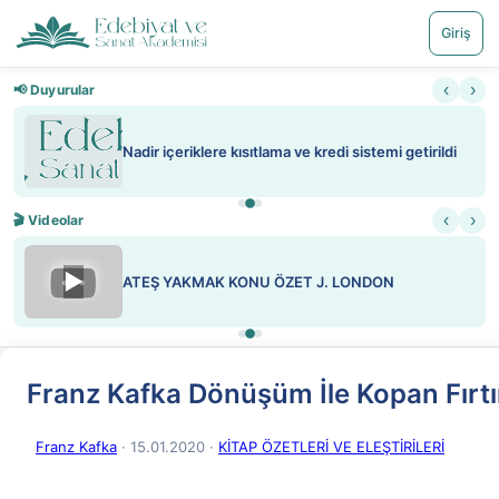
Giriş
‹
›
📢 Duyurular
Nadir içeriklere kısıtlama ve kredi sistemi getirildi
‹
›
🎬 Videolar
▶
ATEŞ YAKMAK KONU ÖZET J. LONDON
Franz Kafka Dönüşüm İle Kopan Fırt
Franz Kafka
· 15.01.2020
·
KİTAP ÖZETLERİ VE ELEŞTİRİLERİ