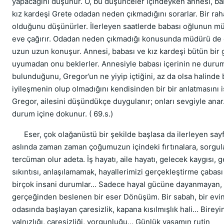
yapacağını düşünür. O, bu düşünceler içindeyken annesi, ba
kız kardeşi Grete odadan neden çıkmadığını sorarlar. Bir raha
olduğunu düşünürler. İlerleyen saatlerde babası oğlunun 
eve çağırır. Odadan neden çıkmadığı konusunda müdürü de
uzun uzun konuşur. Annesi, babası ve kız kardeşi bütün bir
uyumadan onu beklerler. Annesiyle babası içerinin ne duru
bulunduğunu, Gregor’un ne yiyip içtiğini, az da olsa halinde 
iyileşmenin olup olmadığını kendisinden bir bir anlatmasını i
Gregor, ailesini düşündükçe duygulanır; onları sevgiyle anar
durum içine dokunur. ( 69.s.)
Eser, çok olağanüstü bir şekilde başlasa da ilerleyen say
aslında zaman zaman çoğumuzun içindeki fırtınalara, sorgu
tercüman olur adeta. İş hayatı, aile hayatı, gelecek kaygısı, 
sıkıntısı, anlaşılamamak, hayallerimizi gerçekleştirme çabas
birçok insani durumlar… Sadece hayal gücüne dayanmayan,
gerçeğinden beslenen bir eser Dönüşüm. Bir sabah, bir evi
odasında başlayan çaresizlik, kapana kısılmışlık hali… Bireyi
yalnızlığı, çaresizliği, yorgunluğu… Günlük yaşamın rutin