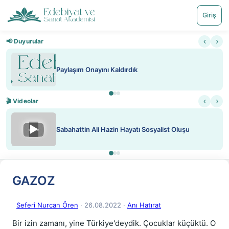
Giriş
‹
›
📢 Duyurular
ırdık
Nadir içeriklere kısıtlama 
‹
›
🎬 Videolar
▶
Hayatı Sosyalist Oluşu
ATEŞ YAKMAK KONU ÖZ
GAZOZ
Seferi Nurcan Ören
· 26.08.2022
·
Anı Hatırat
Bir izin zamanı, yine Türkiye'deydik. Çocuklar küçüktü. O