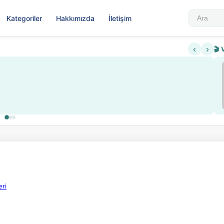
Kategoriler
Hakkımızda
İletişim
‹
›
🎬 
Sabahattin Ali Hazin Hayatı
▶
 sistemi getirildi
Sosyalist Oluşu
eri