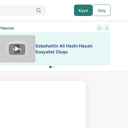
Kayıt
Giriş
‹
›
Videolar
ATEŞ YAKMAK KONU ÖZET J.
▶
ESA 'da Sen de Paylaş
LONDON