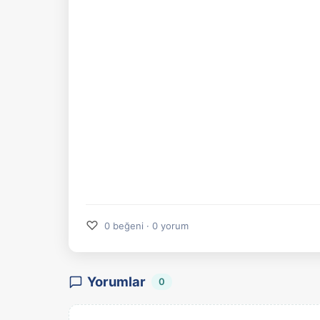
♡
0 beğeni · 0 yorum
Yorumlar
0