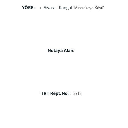
YÖRE :    :  
Kangal 
Sivas  - 
Minarekaya Köyü'
Notaya Alan:   
TRT Rept. No: :  
 3718. 