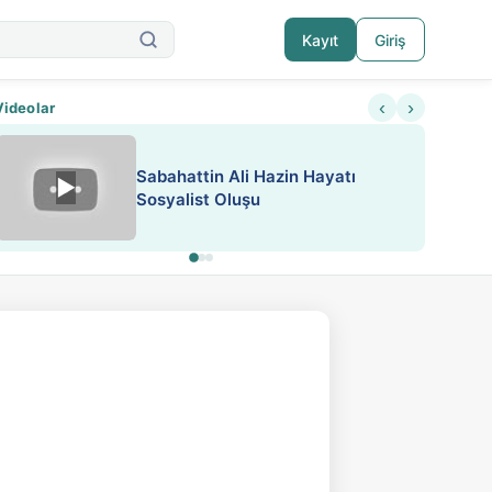
Kayıt
Giriş
‹
›
Videolar
ATEŞ YAKMAK KONU ÖZET J.
▶
ESA 'da Sen de Paylaş
LONDON