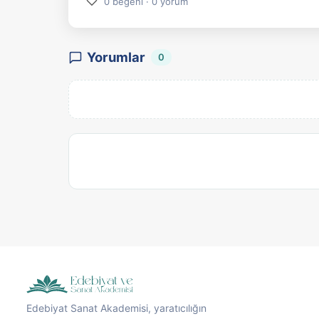
♡
0 beğeni · 0 yorum
Yorumlar
0
Edebiyat Sanat Akademisi, yaratıcılığın