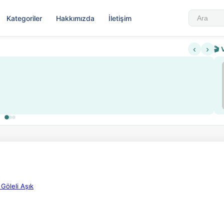
Kategoriler
Hakkımızda
İletişim
‹
›
🎬 
Sabahattin Ali Hazin Hayatı
▶
redi sistemi getirildi
Sosyalist Oluşu
 Göleli Aşık