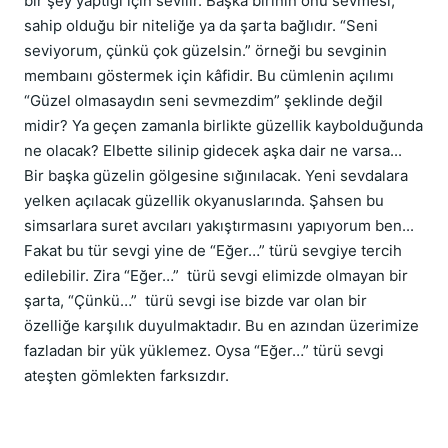
bir şey yaptığı için sevilir. Başka birinin onu sevmesi, 
sahip olduğu bir niteliğe ya da şarta bağlıdır. “Seni 
seviyorum, çünkü çok güzelsin.” örneği bu sevginin 
membaını göstermek için kâfidir. Bu cümlenin açılımı 
“Güzel olmasaydın seni sevmezdim” şeklinde değil 
midir? Ya geçen zamanla birlikte güzellik kaybolduğunda 
ne olacak? Elbette silinip gidecek aşka dair ne varsa... 
Bir başka güzelin gölgesine sığınılacak. Yeni sevdalara 
yelken açılacak güzellik okyanuslarında. Şahsen bu 
simsarlara suret avcıları yakıştırmasını yapıyorum ben...  
Fakat bu tür sevgi yine de “Eğer…” türü sevgiye tercih 
edilebilir. Zira “Eğer…”  türü sevgi elimizde olmayan bir 
şarta, “Çünkü…”  türü sevgi ise bizde var olan bir 
özelliğe karşılık duyulmaktadır. Bu en azından üzerimize 
fazladan bir yük yüklemez. Oysa “Eğer…” türü sevgi 
ateşten gömlekten farksızdır.