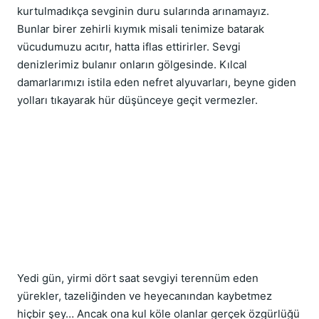
kurtulmadıkça sevginin duru sularında arınamayız. 
Bunlar birer zehirli kıymık misali tenimize batarak 
vücudumuzu acıtır, hatta iflas ettirirler. Sevgi 
denizlerimiz bulanır onların gölgesinde. Kılcal 
damarlarımızı istila eden nefret alyuvarları, beyne giden 
yolları tıkayarak hür düşünceye geçit vermezler.
Yedi gün, yirmi dört saat sevgiyi terennüm eden 
yürekler, tazeliğinden ve heyecanından kaybetmez 
hiçbir şey… Ancak ona kul köle olanlar gerçek özgürlüğü 