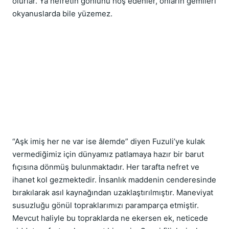
olurlar. Ya nefretin gönlünü hoş edenler, onların gemileri 
okyanuslarda bile yüzemez.
“Aşk imiş her ne var ise âlemde” diyen Fuzuli’ye kulak 
vermediğimiz için dünyamız patlamaya hazır bir barut 
fıçısına dönmüş bulunmaktadır. Her tarafta nefret ve 
ihanet kol gezmektedir. İnsanlık maddenin cenderesinde 
bırakılarak asıl kaynağından uzaklaştırılmıştır. Maneviyat 
susuzluğu gönül topraklarımızı paramparça etmiştir. 
Mevcut haliyle bu topraklarda ne ekersen ek, neticede 