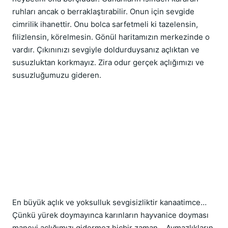
ruhları ancak o berraklaştırabilir. Onun için sevgide 
cimrilik ihanettir. Onu bolca sarfetmeli ki tazelensin, 
filizlensin, körelmesin. Gönül haritamızın merkezinde o 
vardır. Çıkınınızı sevgiyle doldurduysanız açlıktan ve 
susuzluktan korkmayız. Zira odur gerçek açlığımızı ve 
susuzluğumuzu gideren.
En büyük açlık ve yoksulluk sevgisizliktir kanaatimce… 
Çünkü yürek doymayınca karınların hayvanice doyması 
manevi açlığımızı gidermez hiçbir zaman… Aymazlıkların 