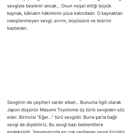
sevgiyle beslenir ancak… Onun neşet ettiği büyük 
kaynak, kâinatın hâkiminin yüce katındadır. O kaynaktan 
nasiplenmeyen sevgi; sırrını, büyüsünü ve tesirini 
kaybeder.
Sevginin de çeşitleri vardır elbet... Bununla ilgili olarak 
Japon düşünür Masumi Toyotome üç türlü sevgiden söz 
eder. Birincisi “Eğer…” türü sevgidir. Buna şarta bağlı 
sevgi de diyebiliriz. Bu sevgi bazı beklentilere 
endekslidir. Yaşamımızda en çok rastlanan sevgi türüdür 