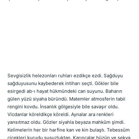
Sevgisizlik helezonları ruhları ezdikçe ezdi. Sağduyu 
sağduyusunu kaybederek intiharı seçti. Gökler bile 
esirgedi ab-ı hayat hükmündeki can suyunu. Baharın 
gülen yüzü siyaha büründü. Matemler atmosferin tabii 
rengini kovdu. İnsanlık gölgesiyle bile savaşır oldu. 
Vicdanlar köreldikçe köreldi. Aynalar ara renkleri 
yansıtmaz oldu. Gözler siyahla beyaza mahkûm şimdi. 
Kelimelerin her bir harfine kan ve kin bulaştı. Tebessüm 
çiçekleri kurudu susuzluktan. Karıncalar hüzün ve şekva 