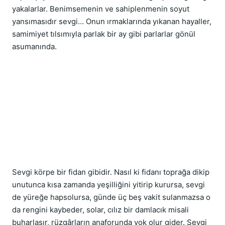
yakalarlar. Benimsemenin ve sahiplenmenin soyut 
yansımasıdır sevgi… Onun ırmaklarında yıkanan hayaller, 
samimiyet tılsımıyla parlak bir ay gibi parlarlar gönül 
asumanında.
Sevgi körpe bir fidan gibidir. Nasıl ki fidanı toprağa dikip 
unutunca kısa zamanda yeşilliğini yitirip kurursa, sevgi 
de yüreğe hapsolursa, günde üç beş vakit sulanmazsa o 
da rengini kaybeder, solar, cılız bir damlacık misali 
buharlaşır, rüzgârların anaforunda yok olur gider. Sevgi 