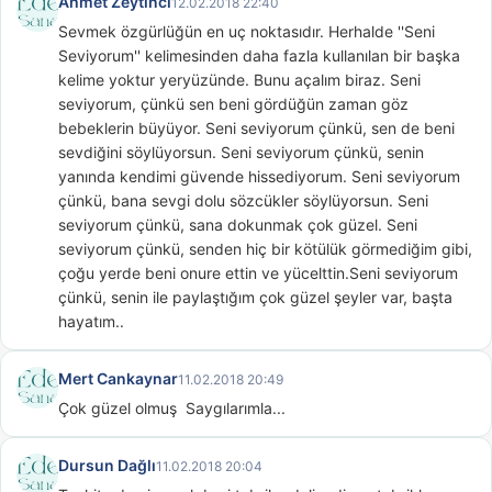
Ahmet Zeytinci
12.02.2018 22:40
Sevmek özgürlüğün en uç noktasıdır. Herhalde ''Seni 
Seviyorum'' kelimesinden daha fazla kullanılan bir başka 
kelime yoktur yeryüzünde. Bunu açalım biraz. Seni 
seviyorum, çünkü sen beni gördüğün zaman göz 
bebeklerin büyüyor. Seni seviyorum çünkü, sen de beni 
sevdiğini söylüyorsun. Seni seviyorum çünkü, senin 
yanında kendimi güvende hissediyorum. Seni seviyorum 
çünkü, bana sevgi dolu sözcükler söylüyorsun. Seni 
seviyorum çünkü, sana dokunmak çok güzel. Seni 
seviyorum çünkü, senden hiç bir kötülük görmediğim gibi, 
çoğu yerde beni onure ettin ve yücelttin.Seni seviyorum 
çünkü, senin ile paylaştığım çok güzel şeyler var, başta 
hayatım..
Mert Cankaynar
11.02.2018 20:49
Çok güzel olmuş  Saygılarımla...
Dursun Dağlı
11.02.2018 20:04