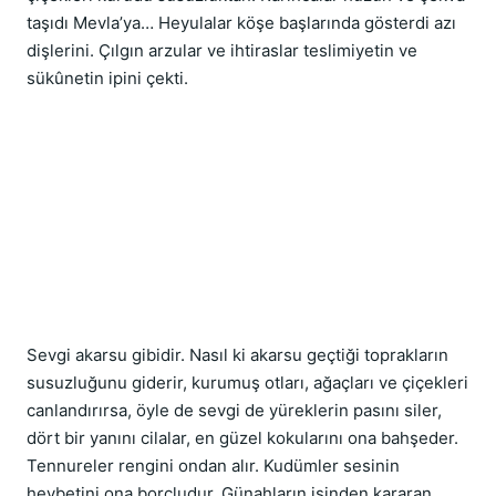
taşıdı Mevla’ya… Heyulalar köşe başlarında gösterdi azı 
dişlerini. Çılgın arzular ve ihtiraslar teslimiyetin ve 
sükûnetin ipini çekti.
Sevgi akarsu gibidir. Nasıl ki akarsu geçtiği toprakların 
susuzluğunu giderir, kurumuş otları, ağaçları ve çiçekleri 
canlandırırsa, öyle de sevgi de yüreklerin pasını siler,  
dört bir yanını cilalar, en güzel kokularını ona bahşeder. 
Tennureler rengini ondan alır. Kudümler sesinin 
heybetini ona borçludur. Günahların isinden kararan 