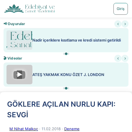
Giriş
‹
›
📢 Duyurular
Nadir içeriklere kısıtlama ve kredi sistemi getirildi
‹
›
🎬 Videolar
▶
ATEŞ YAKMAK KONU ÖZET J. LONDON
GÖKLERE AÇILAN NURLU KAPI:
SEVGİ
M Nihat Malkoç
· 11.02.2018
·
Deneme