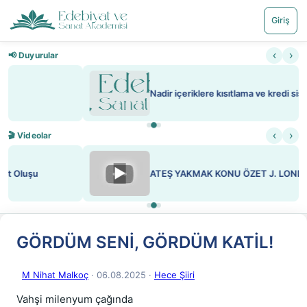
Giriş
‹
›
📢 Duyurular
Nadir içeriklere kısıtlama ve kredi sistemi getirildi
‹
›
🎬 Videolar
▶
ATEŞ YAKMAK KONU ÖZET J. LONDON
GÖRDÜM SENİ, GÖRDÜM KATİL!
M Nihat Malkoç
· 06.08.2025
·
Hece Şiiri
Vahşi milenyum çağında