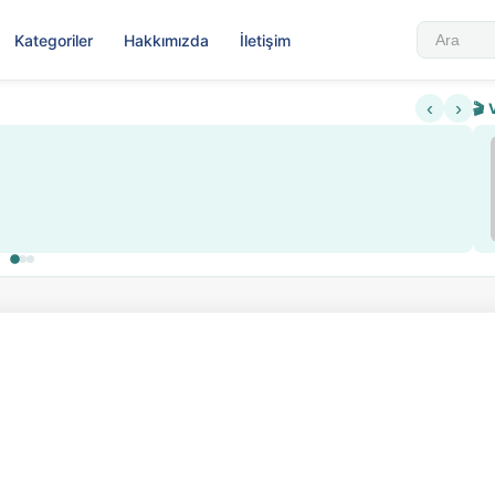
Kategoriler
Hakkımızda
İletişim
‹
›
🎬 
Sabahattin Ali Hazin
▶
Nadir içeriklere kısıtlama ve kredi sistemi getirildi
Sosyalist Oluşu