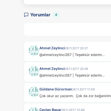
Yorumlar
4
Ahmet Zeytinci
28.11.2017 20:27
@ahmetzeytinci267 | Teşekkür ederim...
Ahmet Zeytinci
28.11.2017 20:26
@ahmetzeytinci267 | Teşekkür ederim...
Güldane Gürorman
28.11.2017 11:09
Çok okur az yazarım.  Çok da zor beğenirim.
Ceylan Başar
28.11.2017 10:49