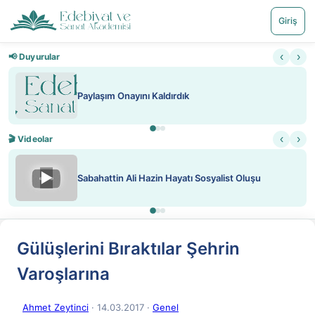
Giriş
‹
›
📢 Duyurular
Nadir içeriklere kısıtlama ve kredi sist
‹
›
🎬 Videolar
▶
list Oluşu
ATEŞ YAKMAK KONU ÖZET J. LOND
Gülüşlerini Bıraktılar Şehrin
Varoşlarına
Ahmet Zeytinci
· 14.03.2017
·
Genel