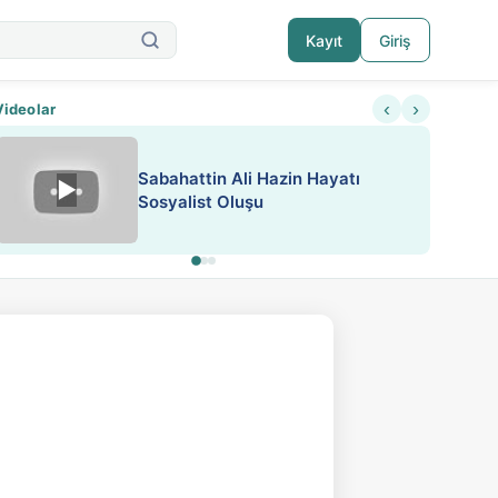
Kayıt
Giriş
‹
›
Videolar
Sabahattin Ali Hazin Hayatı
▶
Nadir içeriklere kısıtlama ve kredi sistemi get
Sosyalist Oluşu