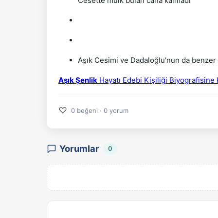
Cesette mülk bulan cana kalmadı
Aşık Cesimi ve Dadaloğlu'nun da benzer şii
Aşık Şenlik
Hayatı Edebi Kişiliği Biyografisine 
♡
0 beğeni · 0 yorum
Yorumlar
0