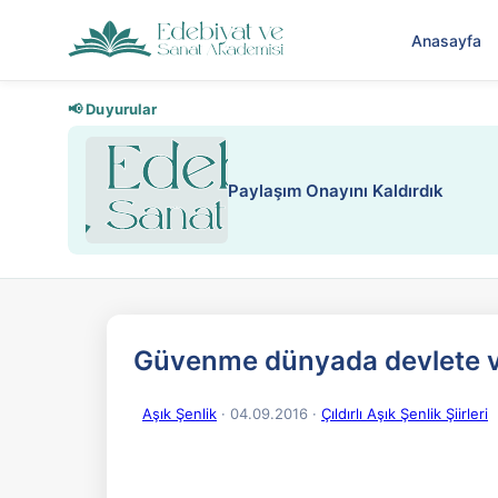
Anasayfa
📢 Duyurular
Paylaşım Onayını Kaldırdık
Güvenme dünyada devlete 
Aşık Şenlik
· 04.09.2016
·
Çıldırlı Aşık Şenlik Şiirleri